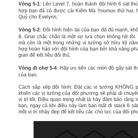
Vòng 5-1
: Lên Level 7, hoàn thành đội hình 6 sát t
hợp bạn đã có được cái Kiếm Ma Youmuu thứ hai, 
Quỷ cho Evelynn.
Vòng 5-2
: Đội hình hiện tại của bạn đã đủ mạnh, kh
8, Gnar chắc chắn là một sự lựa chọn không hề tồi.
mà còn là một trong những vị tướng sở hữu kỹ năn
hợp hoàn hảo với đội hình của bạn bởi khả năng phá
gian để kết liễu đối thủ.
Vòng đi chợ 5-4
: Hãy ưu tiên các món đồ gây sát t
của bạn.
Cách sắp xếp đội hình: Đăt các vị tướng KHÔNG phả
khiến các vị tướng của đối phương sẽ phải di chuyển
vị trí tốt. Điều quan trọng nhất là hãy đảm bảo rằn
bạn, ngay cả khi điều này làm bạn mất đi stack 6 sát
một vị trí nhảy đẹp để kết liễu các chủ lực của đối p