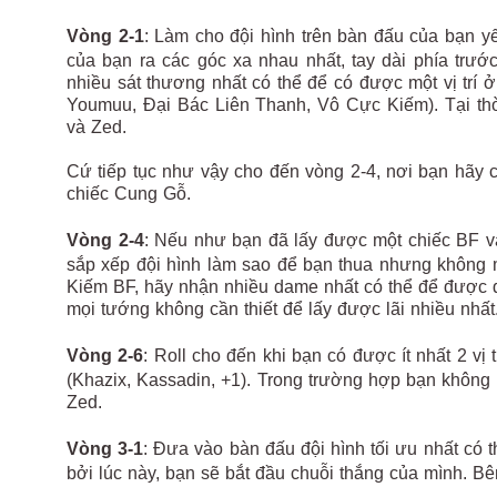
Vòng 2-1
: Làm cho đội hình trên bàn đấu của bạn yế
của bạn ra các góc xa nhau nhất, tay dài phía trư
nhiều sát thương nhất có thể để có được một vị trí 
Youmuu, Đại Bác Liên Thanh, Vô Cực Kiếm). Tại thờ
và Zed.
Cứ tiếp tục như vậy cho đến vòng 2-4, nơi bạn hãy 
chiếc Cung Gỗ.
Vòng 2-4
: Nếu như bạn đã lấy được một chiếc BF v
sắp xếp đội hình làm sao để bạn thua nhưng không
Kiếm BF, hãy nhận nhiều dame nhất có thể để được đ
mọi tướng không cần thiết để lấy được lãi nhiều nhất
Vòng 2-6
: Roll cho đến khi bạn có được ít nhất 2 vị
(Khazix, Kassadin, +1). Trong trường hợp bạn không
Zed.
Vòng 3-1
: Đưa vào bàn đấu đội hình tối ưu nhất có t
bởi lúc này, bạn sẽ bắt đầu chuỗi thắng của mình. Bên