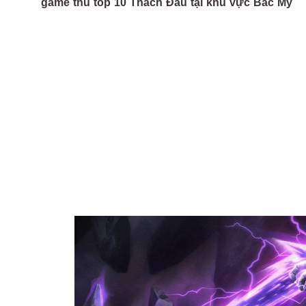
game thủ top 10 Thách Đấu tại khu vực Bắc Mỹ