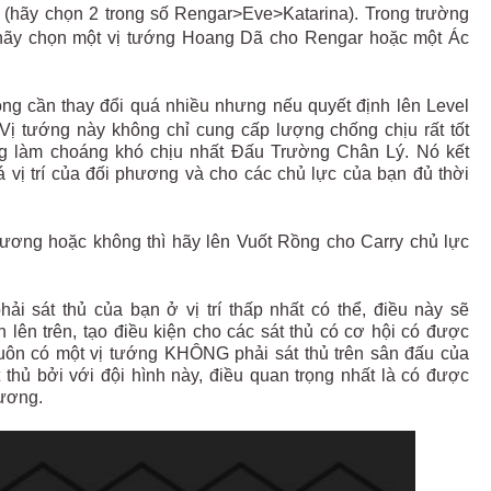
hủ (hãy chọn 2 trong số Rengar>Eve>Katarina). Trong trường
hãy chọn một vị tướng Hoang Dã cho Rengar hoặc một Ác
ông cần thay đổi quá nhiều nhưng nếu quyết định lên Level
 Vị tướng này không chỉ cung cấp lượng chống chịu rất tốt
g làm choáng khó chịu nhất Đấu Trường Chân Lý. Nó kết
 vị trí của đối phương và cho các chủ lực của bạn đủ thời
hương hoặc không thì hãy lên Vuốt Rồng cho Carry chủ lực
i sát thủ của bạn ở vị trí thấp nhất có thể, điều này sẽ
 lên trên, tạo điều kiện cho các sát thủ có cơ hội có được
g luôn có một vị tướng KHÔNG phải sát thủ trên sân đấu của
 thủ bởi với đội hình này, điều quan trọng nhất là có được
hương.