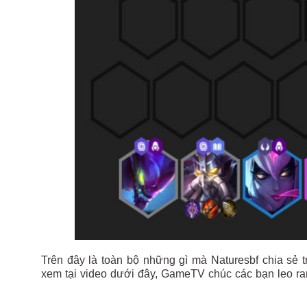
Trên đây là toàn bộ những gì mà Naturesbf chia sẻ tr
xem tại video dưới đây, GameTV chúc các bạn leo ran