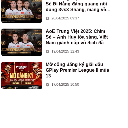
Sẻ Đi Nắng đăng quang nội
dung 3vs3 Shang, mang về
chức vô địch thứ hai cho
20/04/2025 09:37
đoàn AoE Việt Nam
AoE Trung Việt 2025: Chim
Sẻ – Anh Huy tỏa sáng, Việt
Nam giành cúp vô địch đầu
tiên ở thể thức 2vs2 Assyrian
19/04/2025 12:43
Mở cổng đăng ký giải đấu
GPlay Premier League II mùa
13
17/04/2025 10:50