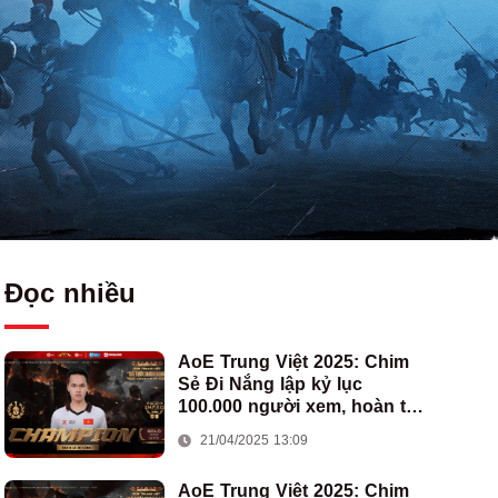
Đọc nhiều
AoE Trung Việt 2025: Chim
Sẻ Đi Nắng lập kỷ lục
100.000 người xem, hoàn tất
cú hat-trick vô địch cho AoE
21/04/2025 13:09
Việt Nam
AoE Trung Việt 2025: Chim