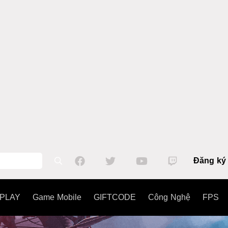
Đăng ký
PLAY
Game Mobile
GIFTCODE
Công Nghệ
FPS