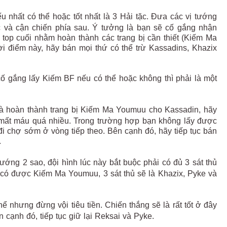
u nhất có thể hoặc tốt nhất là 3 Hải tặc. Đưa các vị tướng
ớc và cận chiến phía sau. Ý tưởng là bạn sẽ cố gắng nhận
ở top cuối nhằm hoàn thành các trang bị cần thiết (Kiếm Ma
i điểm này, hãy bán mọi thứ có thể trừ Kassadins, Khazix
cố gắng lấy Kiếm BF nếu có thể hoặc không thì phải là một
à hoàn thành trang bị Kiếm Ma Youmuu cho Kassadin, hãy
 mất máu quá nhiều. Trong trường hợp bạn không lấy được
i chợ sớm ở vòng tiếp theo. Bên cạnh đó, hãy tiếp tục bán
.
 tướng 2 sao, đội hình lúc này bắt buộc phải có đủ 3 sát thủ
 có được Kiếm Ma Youmuu, 3 sát thủ sẽ là Khazix, Pyke và
hể nhưng đừng vội tiêu tiền. Chiến thắng sẽ là rất tốt ở đây
 cạnh đó, tiếp tục giữ lại Reksai và Pyke.