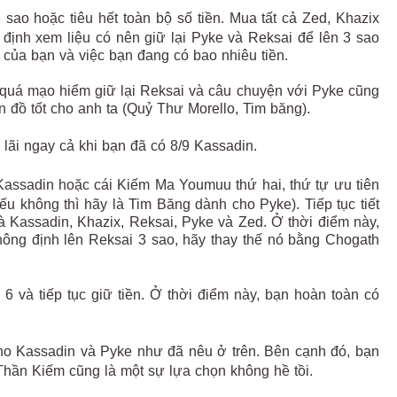
sao hoặc tiêu hết toàn bộ số tiền. Mua tất cả Zed, Khazix
 định xem liệu có nên giữ lại Pyke và Reksai để lên 3 sao
 của bạn và việc bạn đang có bao nhiêu tiền.
quá mạo hiểm giữ lại Reksai và câu chuyện với Pyke cũng
đồ tốt cho anh ta (Quỷ Thư Morello, Tim băng).
y lãi ngay cả khi bạn đã có 8/9 Kassadin.
Kassadin hoặc cái Kiếm Ma Youmuu thứ hai, thứ tự ưu tiên
 không thì hãy là Tim Băng dành cho Pyke). Tiếp tục tiết
là Kassadin, Khazix, Reksai, Pyke và Zed. Ở thời điểm này,
hông định lên Reksai 3 sao, hãy thay thế nó bằng Chogath
6 và tiếp tục giữ tiền. Ở thời điểm này, bạn hoàn toàn có
cho Kassadin và Pyke như đã nêu ở trên. Bên cạnh đó, bạn
hần Kiếm cũng là một sự lựa chọn không hề tồi.