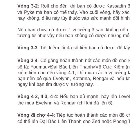
Vòng 3-2
: Roll cho đến khi bạn có được Kassadin 3 
và Pyke mà bạn có thể thấy. Vào cuối vòng, hãy xác
hay không, điều này tùy thuộc vào sức mạnh đội hình
Nếu bạn chưa có được 1 vị tướng 3 sao, không nên 
tương tự như vậy nếu bạn không có được những món 
Vòng 3-3
: Tiết kiệm tối đa số tiền bạn có được để lấ
Vòng 3-4
: Cố gắng hoàn thành nốt các món đồ cho 
sẽ là: Youmuu>Đại Bác Liên Thanh>Vô Cực Kiếm (nếu
kiệm tiền cho đến vòng 4-1, chỉ mua các 5 vị tướng 
bạn nên bỏ qua Evelynn, Katarina, Rengar và nếu k
ngay khi bạn tìm được vị tướng này.
Vòng 4-2, 4-3, 4-4
: Nếu bạn đủ mạnh, hãy lên Level 
thể mua Evelynn và Rengar (chỉ khi đã lên 6).
Vòng đi chợ 4-4
: Tiếp tục hoàn thành các món đồ 
có thể lên Đại Bác Liên Thanh cho Zed hoặc Phong T