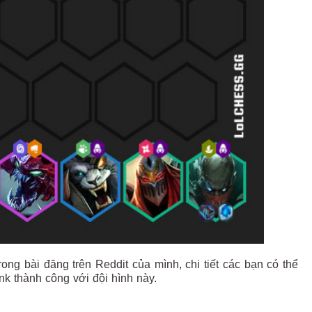
ong bài đăng trên Reddit của mình, chi tiết các bạn có thể
k thành công với đội hình này.