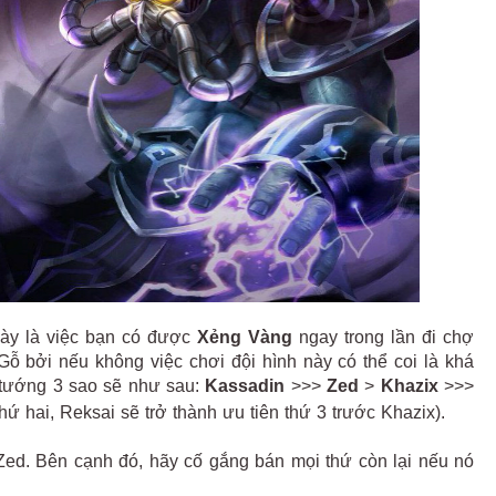
này là việc bạn có được
Xẻng Vàng
ngay trong lần đi chợ
Gỗ bởi nếu không việc chơi đội hình này có thể coi là khá
c tướng 3 sao sẽ như sau:
Kassadin
>>>
Zed
>
Khazix
>>>
hai, Reksai sẽ trở thành ưu tiên thứ 3 trước Khazix).
Zed. Bên cạnh đó, hãy cố gắng bán mọi thứ còn lại nếu nó