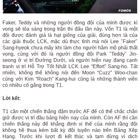
Faker, Teddy và những người đồng đội của mình được kì
vọng sẽ tỏa sáng trong trận thi đấu lần này. Vốn T1 là một
đội được đánh giá là hạt giống của giải, đúng hơn là của
các giải thuộc LCK, mặc dù thực tình mà nói Lee "Faker"
Sang-hyeok chưa mấy khi làm cho người hâm mộ phải thất
vọng, cùng với đó là người đồng đội Park "Teddy" Jin-
seong ở vị trí Đường Dưới, và người hiện nay đang cạnh
tranh vị trí Hỗ Trợ Tốt Nhất LCK Lee “Effort” Sang-ho. Tất
nhiên, không thể không nói đến Moon “Cuzz” Woo-chan
cùng với Kim “Roach” Kang-hui cũng là những thành viên
có nhiều cố gắng trong T1.
Lời kết:
T1 cần một chiến thắng đậm trước AF để có thể chắc chắn
giữ được vị trí đầu bảng hiện nay của mình. Còn AF thì cần
chiến thắng này để khẳng định vị thế của mình rằng đội
không hề thua kém bất kỳ đội tuyển nào trên Bảng Xếp
Hạng. Trước khi lượt đi kết thúc và tạm dừng vì dịch