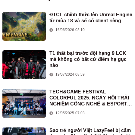
ĐTCL chính thức lên Unreal Engine
từ mùa 18 và sẽ có client riêng
16/06/2026 03:10
T1 thất bại trước đội hạng 9 LCK
mà không có bất cứ điểm hạ gục
nào
19/07/2024 08:59
TECH&GAME FESTIVAL
COLORFUL 2025: NGÀY HỘI TRẢI
NGHIỆM CÔNG NGHỆ & ESPORTS
ĐỈNH CAO TẠI HÀ NỘI
12/05/2025 07:03
Sao trẻ người Việt LazyFeel bị cấm