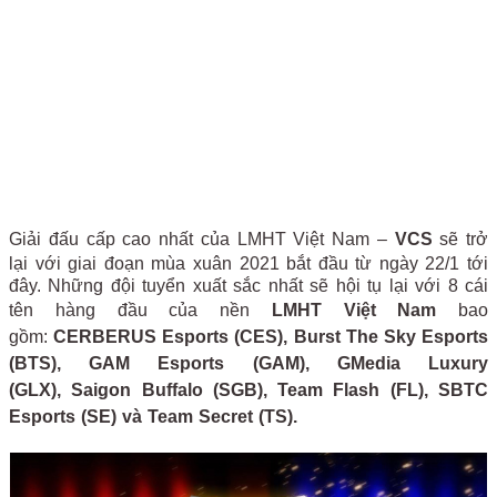
Giải đấu cấp cao nhất của LMHT Việt Nam –
VCS
sẽ trở
lại với giai đoạn mùa xuân 2021 bắt đầu từ ngày 22/1 tới
đây. Những đội tuyển xuất sắc nhất sẽ hội tụ lại với 8 cái
tên hàng đầu của nền
LMHT Việt Nam
bao
gồm:
CERBERUS Esports (CES),
Burst The Sky Esports
(BTS)
, GAM Esports (GAM),
GMedia Luxury
(GLX)
,
Saigon Buffalo (SGB)
,
Team Flash (FL)
,
SBTC
Esports
(SE) và
Team Secret (TS)
.