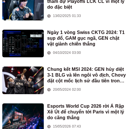
tham dự Playoffs LCK CL vì một lý
do đặc biệt
13/02/2025 01:33
Ngày 1 vòng Swiss CKTG 2024: T1
sụp đổ, GAM gục ngã, GEN chật
vật giành chiến thắng
04/10/2024 03:00
Chung kết MSI 2024: GEN hủy diệt
3-1 BLG và lên ngôi vô địch, Chovy
đặt cột mốc lịch sử đầu tiên trong
sự nghiệp
20/05/2024 02:00
Esports World Cup 2026 rời Ả Rập
Xê Út để chuyển tới Paris vì một lý
do căng thẳng
15/05/2026 07:43