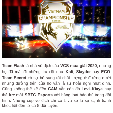
Team Flash
là nhà vô địch của
VCS mùa giải 2020,
nhưng
họ đã mất đi những trụ cột như
Kati
,
Slayder
hay
EGO.
Team Secret
có sự bổ sung rất chất lượng ở đường dưới
nhưng đường trên của họ vẫn là sự hoài nghi nhất định.
Cũng không thể kể đến
GAM
vẫn còn đó
Levi
–
Kiaya
hay
thế lực mới
SBTC Esports
với hàng loạt hảo thủ trong đội
hình. Nhưng cup vô địch chỉ có 1 và sẽ là sự cạnh tranh
khốc liệt đến từ cả 8 đội tuyển.