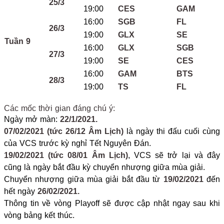
25/3
19:00
CES
GAM
16:00
SGB
FL
26/3
19:00
GLX
SE
Tuần 9
16:00
GLX
SGB
27/3
19:00
SE
CES
16:00
GAM
BTS
28/3
19:00
TS
FL
Các mốc thời gian đáng chú ý:
Ngày mở màn:
22/1/2021.
07/02/2021 (tức 26/12 Âm Lịch)
là ngày thi đấu cuối cùng
của VCS trước kỳ nghỉ Tết Nguyên Đán.
19/02/2021 (tức 08/01 Âm Lịch)
, VCS sẽ trở lại và đây
cũng là ngày bắt đầu kỳ chuyển nhượng giữa mùa giải.
Chuyển nhượng giữa mùa giải bắt đầu từ
19/02/2021
đến
hết ngày
26/02/2021.
Thông tin về vòng Playoff sẽ được cập nhật ngay sau khi
vòng bảng kết thúc.