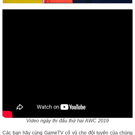
Video ngày thi đấu thứ hai AWC 2019
Các bạn hãy cùng GameTV cổ vũ cho đội tuyển của chúng