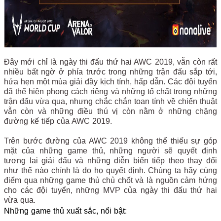
Đây mới chỉ là ngày thi đấu thứ hai AWC 2019, vẫn còn rất
nhiều bất ngờ ở phía trước trong những trận đấu sắp tới,
hứa hẹn một mùa giải đầy kịch tính, hấp dẫn. Các đội tuyển
đã thể hiện phong cách riêng và những tố chất trong những
trận đấu vừa qua, nhưng chắc chắn toan tính về chiến thuật
vẫn còn và những điều thú vị còn nằm ở những chặng
đường kế tiếp của AWC 2019.
Trên bước đường của AWC 2019 không thể thiếu sự góp
mặt của những game thủ, những người sẽ quyết định
tương lai giải đấu và những diễn biến tiếp theo thay đổi
như thế nào chính là do họ quyết định. Chúng ta hãy cùng
điểm qua những game thủ chủ chốt và là nguồn cảm hứng
cho các đội tuyển, những MVP của ngày thi đấu thứ hai
vừa qua.
Những game thủ xuất sắc, nổi bật: