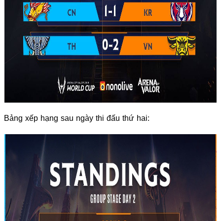
Bảng xếp hạng sau ngày thi đấu thứ hai: