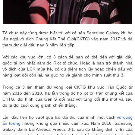
Tổ chức này từng được biết tới với cái tên Samsung Galaxy khi họ
lên ngôi vô địch Chung Kết Thế Giới(CKTG) vào năm 2017 và đã
tham dự giải đấu nay 3 năm liên tiếp.
Với các khu vực lớn, có 3 cách để bạn có thể đến với giải đấu
quốc tế lớn nhất năm do Riot tổ chức. Hoặc là bạn trở thành nhà
vô địch của LCK mùa hè, có đủ điểm tích lũy hoặc chiến đấu với
hàng loạt đội còn lại, hạ gục họ và giành cho mình suất thứ 3.
Trong cả 3 lần tham dự vòng loại CKTG khu vực Hàn Quốc từ
năm 2016 đến 2018, hai lần trong đó họ lọt tới trận chung kết của
CKTG, đội hình của Gen.G đối mặt với từng đối thủ một và sau
đó là đội cuối cùng giành chiến thắng.
Lần đầu tiên họ vượt qua hai đối thủ của mình một cách
vô cùng
ấn tượng
nhưng không quá nhiều cảm xúc. Năm 2016, Samsung
Galaxy đánh bại Afreeca Freecs 3-1, sau đó khẳng định vị trí của