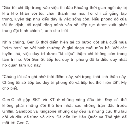
“Giờ tôi chỉ tập trung vào việc thi đấu.Khoảng thời gian ngồi dự bị
khá khó khăn với tôi, chân thành mà nói. Tôi chỉ cố gắng tập
trung, luyện tập như kiểu đây là việc sống còn. Nếu phong độ của
tôi ổn định, tôi nghĩ rằng mình vẫn sẽ tiếp tục được xuất phát
trong đội hình chính.”, anh cho biết.
Nhìn chúng, Gen.G thời điểm hiện tại có bước đột phá cuối mùa
“sớm hơn” so với bình thường ở giai đoạn cuối mùa hè. Với các
tuyển thủ, việc duy trì được “kì diệu” thậm chí không còn trong
tâm trí họ. Với Gen.G, tiếp tục duy trì phong độ là điều duy nhất
họ quan tâm lúc này.
“Chúng tôi cần ghi nhớ thời điểm này, với trạng thái tinh thần này.
Chúng tôi sẽ tiếp tục duy trì phong độ và tiếp tục thể hiện tốt”, Fly
cho biết.
Gen.G sẽ gặp SKT và KT ở những vòng đấu tới. Đay có thể
không phải những đối thủ lớn nhất sau những trận đấu trước
Griffin, Sandbox và Kingzone nhưng đây đều là những cựu thù lâu
đời và đều đã từng vô địch. Đã đến lúc Hàn Quốc và Thế giới để
mắt tới Gen.G.