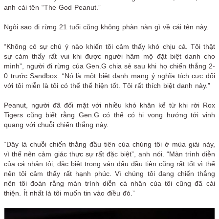
anh cái tên “The God Peanut.”
Ngôi sao đi rừng 21 tuổi cũng không phàn nàn gì về cái tên này.
“Không có sự chú ý nào khiến tôi cảm thấy khó chịu cả. Tôi thật
sự cảm thấy rất vui khi được người hâm mộ đặt biệt danh cho
mình”, người đi rừng của Gen.G chia sẻ sau khi họ chiến thắng 2-
0 trước Sandbox. “Nó là một biệt danh mang ý nghĩa tích cực đối
với tôi miễn là tôi có thể thể hiện tốt. Tôi rất thích biệt danh này.”
Peanut, người đã đối mặt với nhiều khó khăn kể từ khi rời Rox
Tigers cũng biết rằng Gen.G có thể có hi vọng hướng tới vinh
quang với chuỗi chiến thắng này.
“Đây là chuỗi chiến thắng đầu tiên của chúng tôi ở mùa giải này,
vì thế nên cảm giác thực sự rất đặc biệt”, anh nói. “Màn trình diễn
của cá nhân tôi, đặc biệt trong ván đấu đầu tiên cũng rất tốt vì thế
nên tôi cảm thấy rất hạnh phúc. Vì chúng tôi đang chiến thắng
nên tôi đoán rằng màn trình diễn cá nhân của tôi cũng đã cải
thiện. Ít nhất là tôi muốn tin vào điều đó.”