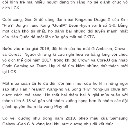
đội hình trẻ mà nhiều người đang tin rằng họ sẽ giành chức vô
địch LCK.
Cuối cùng, Gen.G dễ dàng đánh bại Kingzone DragonX của Kim
“PraY” Jong-in and Kang “GorillA” Beom-hyun với tỉ số 3-0. Bằng
một cách khó tin nhất, họ đánh bại những đội tuyển mạnh nhất
của Hàn Quốc để một lần nữa góp mặt tại CKTG.
Bước vào mùa giải 2019, đội hình của họ mất đi Ambition, Crown,
và CoreJJ. Người đi rừng kì cựu nghỉ hưu và bằng lòng với chức
vô địch thế giới năm 2017, trong khi đó Crown và CoreJJ gia nhập
Optic Gaming và Team Liquid để tìm kiếm những thử thách mới
tại LCS.
Một mùa xuân tồi tệ đã đến đội hình mới của họ khi những ngôi
sao như Han “Peanut” Wang-ho và Song “Fly” Yong-jun chưa tìm
được cách toả sáng. Họ thất bại thảm hại ở giải mùa xuân với
thành tích 5-13 và gần với nhóm xuống hạng hơn là nhóm các đội
giành quyền tham dự vòng Play-off.
Có vẻ, dường như trong năm 2019, phép màu của Samsung
Galaxy -Gen.G ở vòng loại khu vực dường như đã kết thúc.