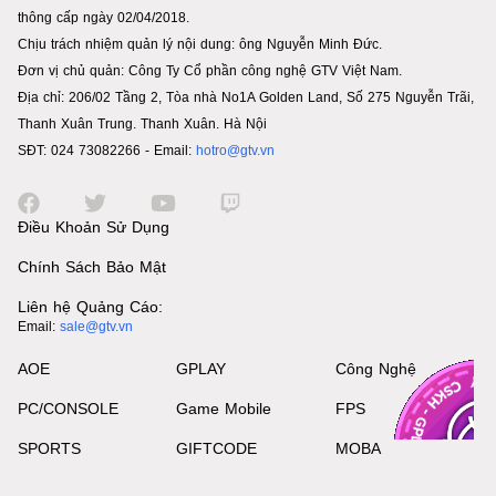
thông cấp ngày 02/04/2018.
Chịu trách nhiệm quản lý nội dung: ông Nguyễn Minh Đức.
Đơn vị chủ quản: Công Ty Cổ phần công nghệ GTV Việt Nam.
Địa chỉ: 206/02 Tầng 2, Tòa nhà No1A Golden Land, Số 275 Nguyễn Trãi,
Thanh Xuân Trung. Thanh Xuân. Hà Nội
SĐT: 024 73082266 - Email:
hotro@gtv.vn
Điều Khoản Sử Dụng
Chính Sách Bảo Mật
Liên hệ Quảng Cáo:
Email:
sale@gtv.vn
AOE
GPLAY
Công Nghệ
PC/CONSOLE
Game Mobile
FPS
SPORTS
GIFTCODE
MOBA