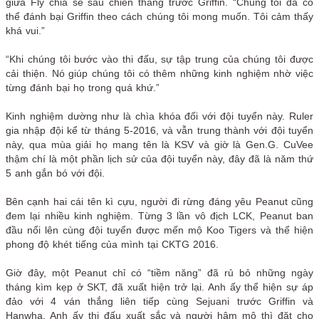
giữa Fly chia sẻ sau chiến thắng trước Griffin. “Chúng tôi đã có
thể đánh bại Griffin theo cách chúng tôi mong muốn. Tôi cảm thấy
khá vui.”
“Khi chúng tôi bước vào thi đấu, sự tập trung của chúng tôi được
cải thiện. Nó giúp chúng tôi có thêm những kinh nghiệm nhờ việc
từng đánh bại họ trong quá khứ.”
Kinh nghiệm dường như là chìa khóa đối với đội tuyển này. Ruler
gia nhập đội kể từ tháng 5-2016, và vẫn trung thành với đội tuyển
này, qua mùa giải họ mang tên là KSV và giờ là Gen.G. CuVee
thậm chí là một phần lịch sử của đội tuyển này, đây đã là năm thứ
5 anh gắn bó với đội.
Bên cạnh hai cái tên kì cựu, người đi rừng đáng yêu Peanut cũng
đem lại nhiều kinh nghiệm. Từng 3 lần vô địch LCK, Peanut ban
đầu nổi lên cùng đội tuyển được mến mộ Koo Tigers và thể hiện
phong độ khét tiếng của mình tại CKTG 2016.
Giờ đây, một Peanut chỉ có “tiềm năng” đã rủ bỏ những ngày
tháng kìm kẹp ở SKT, đã xuất hiện trở lại. Anh ấy thể hiện sự áp
đảo với 4 ván thắng liên tiếp cùng Sejuani trước Griffin và
Hanwha. Anh ấy thi đấu xuất sắc và người hâm mộ thì đặt cho