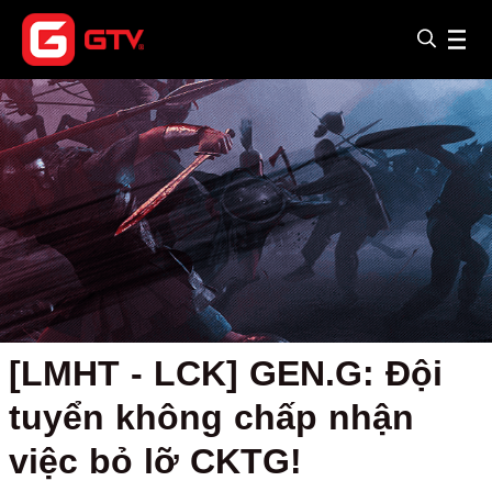
[LMHT - LCK] GEN.G: Đội
tuyển không chấp nhận
việc bỏ lỡ CKTG!