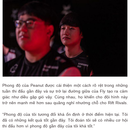
Phong độ của Peanut được cải thiện một cách rõ rệt trong những
tuần thi đấu gần đây và sự trở lại đường giữa của Fly tạo ra cảm
giác như diều gặp gió vậy. Cùng nhau, họ khiến cho đội hình này
trở nên mạnh mẽ hơn sau quãng nghỉ nhường chỗ cho Rift Rivals.
“Phong độ của tôi tương đối khá ổn định ở thời điểm hiện tại. Tôi
đã có những kết quả tốt gần đây. Tôi đoán tôi sẽ có nhiều cơ hội
thi đấu hơn vì phong độ gần đây của tôi khá tốt.”