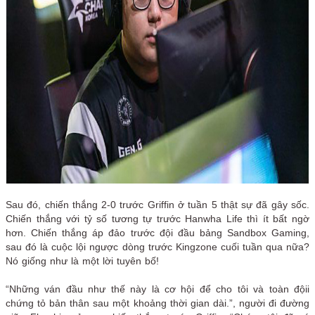
Sau đó, chiến thắng 2-0 trước Griffin ở tuần 5 thật sự đã gây sốc.
Chiến thắng với tỷ số tương tự trước Hanwha Life thì ít bất ngờ
hơn. Chiến thắng áp đảo trước đội đầu bảng Sandbox Gaming,
sau đó là cuộc lội ngược dòng trước Kingzone cuối tuần qua nữa?
Nó giống như là một lời tuyên bố!
“Những ván đầu như thế này là cơ hội để cho tôi và toàn độii
chứng tỏ bản thân sau một khoảng thời gian dài.”, người đi đường