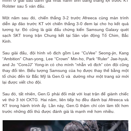
mình ở giải đấu danh giá nhất hành tinh bằng thắng lợi trước KT
Rolster sau 5 ván đấu.
Một năm sau đó, chiến thắng 3-2 trước Afreeca cùng màn trình
diễn áp đảo trước KT với chiến thắng 3-0 đem lại cho họ kết quả
tương tự. Đó cũng là giải đấu chứng kiến Samsung Galaxy quét
sạch SKT trong trận Chung kết tại Sân vận động Tổ Chim, Bắc
Kinh.
Sau giải đấu, đội hình vô địch gồm Lee “CuVee” Seong-jin, Kang
“Ambition” Chan-yong, Lee “Crown” Min-ho, Park “Ruler” Jae-hyuk,
and Jo “CoreJJ” Yong-in có cho mình “nhẫn vô địch” còn đội cũng
thay đổi tên. Biểu tượng Samsung của họ được thay thế bằng một
tổ chức đến từ Bắc Mỹ là Gen.G và dường như một trang sử mới
lại được viết cho đội.
Sau đó, tất nhiên, Gen.G phải đối mặt với loạt trận để giành chiếc
vé thứ 3 tới CKTG. Hai năm, liên tiếp họ đều đánh bại Afreeca và
KT trong hành trình ấy. Lần này, Gen.G thậm chí còn làm tốt hơn
trước những đối thủ được đánh giá là mạnh mẽ hơn nhiều.