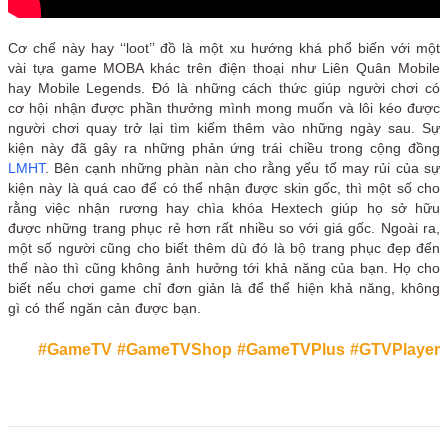
Cơ chế này hay ‘‘loot’’ đồ là một xu hướng khá phổ biến với một
vài tựa game MOBA khác trên điện thoại như Liên Quân Mobile
hay Mobile Legends. Đó là những cách thức giúp người chơi có
cơ hội nhận được phần thưởng mình mong muốn và lôi kéo được
người chơi quay trở lại tìm kiếm thêm vào những ngày sau. Sự
kiện này đã gây ra những phản ứng trái chiều trong cộng đồng
LMHT
. Bên cạnh những phàn nàn cho rằng yếu tố may rủi của sự
kiện này là quá cao để có thể nhận được skin gốc, thì một số cho
rằng việc nhận rương hay chìa khóa Hextech giúp họ sở hữu
được những trang phục rẻ hơn rất nhiều so với giá gốc. Ngoài ra,
một số người cũng cho biết thêm dù đó là bộ trang phục đẹp đến
thế nào thì cũng không ảnh hưởng tới khả năng của bạn. Họ cho
biết nếu chơi game chỉ đơn giản là để thể hiện khả năng, không
gì có thể ngăn cản được bạn.
#GameTV
#GameTVShop
#GameTVPlus
#GTVPlayer