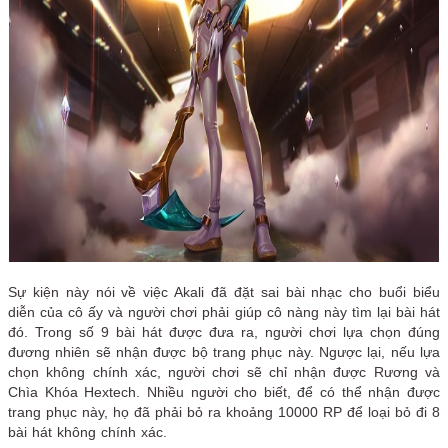
Sự kiện này nói về việc Akali đã đặt sai bài nhạc cho buổi biểu
diễn của cô ấy và người chơi phải giúp cô nàng này tìm lại bài hát
đó. Trong số 9 bài hát được đưa ra, người chơi lựa chọn đúng
đương nhiên sẽ nhận được bộ trang phục này. Ngược lại, nếu lựa
chọn không chính xác, người chơi sẽ chỉ nhận được Rương và
Chìa Khóa Hextech. Nhiều người cho biết, để có thể nhận được
trang phục này, họ đã phải bỏ ra khoảng 10000 RP để loại bỏ đi 8
bài hát không chính xác.