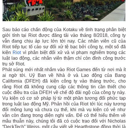
Sau báo cáo chấn động của Kotaku về tình trạng phân biệt
giới tính tại Riot được đăng tải vào tháng 8/2018, công ty
vẫn đang chịu áp lực lớn tới nay. Các nhân viên cũ của
Riot tiếp tục tố cáo sự đối xử tệ bạc bởi công ty, một số đã
kiện
Riot
vì phân biệt đối xử và vi phạm nghiêm trọng các
luật lao động, các nhân viên thậm chí còn đình công trước
trụ sở Riot.
Phát súng mới nhất nhắm vào Riot Games đến từ nơi mà ít
ai ngờ tới. Uỷ Ban về Nhà ở và Lao động của Bang
California (DFEH) đã kiện công ty vào tháng trước, cho
rằng Riot đã không cung cấp các thông tin cần thiết cho
cuộc điều tra của DFEH về chế độ đãi ngộ của công ty này.
Vụ kiện có cơ sở pháp lý từ một phần tương đối phức tạp
trong luật lao động Mỹ. Phản hồi của Riot tới lúc này tương
đối mông lung và chưa cụ thể, khi mà vụ kiện có vẻ như
vẫn còn đang trong diện nghi vấn. Để có thể hiểu thêm về
mâu thuẫn này, chúng tôi đã có cuộc trao đổi với Nicholas
“DeckTech” Weiss, một cây viết về Hearthstone đồng thời là