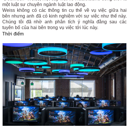
một luật sư chuyên ngành luật lao động.
Weiss không có các thông tin cụ thể về vụ việc giữa hai
bên nhưng anh đã có kinh nghiệm với sự việc như thế này.
Chúng tôi đã nhờ anh phân tích ý nghĩa đằng sau các
tuyên bố của hai bên trong vụ việc tới lúc này.
Thời điểm