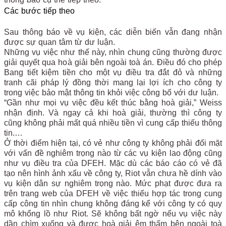
Các bước tiếp theo
Sau thông báo về vụ kiện, các diễn biến vẫn đang nhận
được sự quan tâm từ dư luận.
Những vụ việc như thế này, nhìn chung cũng thường được
giải quyết qua hoà giải bên ngoài toà án. Điều đó cho phép
Bang tiết kiệm tiền cho một vụ điều tra đắt đỏ và những
tranh cãi pháp lý đồng thời mang lại lợi ích cho công ty
trong việc bảo mật thông tin khỏi việc công bố với dư luận.
“Gần như mọi vụ việc đều kết thúc bằng hoà giải,” Weiss
nhận định. Và ngay cả khi hoà giải, thường thì công ty
cũng không phải mất quá nhiều tiền vì cung cấp thiếu thông
tin.…
Ở thời điểm hiện tại, có vẻ như công ty không phải đối mặt
với vấn đề nghiêm trọng nào từ các vụ kiện lao động cũng
như vụ điều tra của DFEH. Mặc dù các báo cáo có vẻ đã
tạo nên hình ảnh xấu về công ty, Riot vẫn chưa hề dính vào
vụ kiện dân sự nghiêm trọng nào. Mức phạt được đưa ra
trên trang web của DFEH về việc thiếu hợp tác trong cung
cấp công tin nhìn chung không đáng kể với công ty có quy
mô khổng lồ như Riot. Sẽ không bất ngờ nếu vụ việc này
dần chìm xuống và được hoà giải êm thấm bên ngoài toà