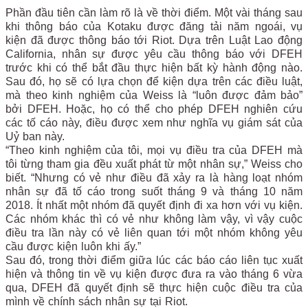
Phần đầu tiên cần làm rõ là về thời điểm. Một vài tháng sau
khi thông báo của Kotaku được đăng tải năm ngoái, vụ
kiện đã được thông báo tới Riot. Dựa trên Luật Lao động
California, nhân sự được yêu cầu thông báo với DFEH
trước khi có thể bắt đầu thực hiện bất kỳ hành động nào.
Sau đó, họ sẽ có lựa chọn để kiện dựa trên các điều luật,
mà theo kinh nghiệm của Weiss là “luôn được đảm bảo”
bởi DFEH. Hoặc, họ có thể cho phép DFEH nghiên cứu
các tố cáo này, điều được xem như nghĩa vụ giám sát của
Uỷ ban này.
“Theo kinh nghiệm của tôi, mọi vụ điều tra của DFEH mà
tôi từng tham gia đều xuất phát từ một nhân sự,” Weiss cho
biết. “Nhưng có vẻ như điều đã xảy ra là hàng loạt nhóm
nhân sự đã tố cáo trong suốt tháng 9 và tháng 10 năm
2018. Ít nhất một nhóm đã quyết định đi xa hơn với vụ kiện.
Các nhóm khác thì có vẻ như không làm vậy, vì vậy cuộc
điều tra lần này có vẻ liên quan tới một nhóm không yêu
cầu được kiện luôn khi ấy.”
Sau đó, trong thời điểm giữa lúc các báo cáo liên tục xuất
hiện và thông tin về vụ kiện được đưa ra vào tháng 6 vừa
qua, DFEH đã quyết định sẽ thực hiện cuộc điều tra của
mình về chính sách nhân sự tại Riot.