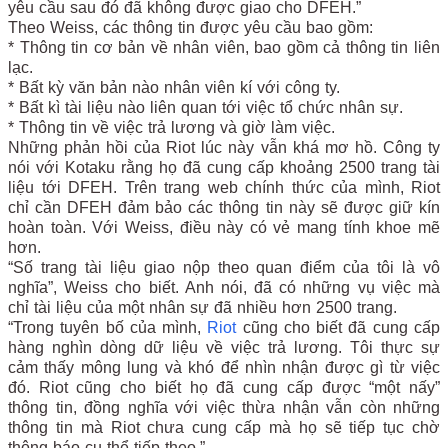
yêu cầu sau đó đã không được giao cho DFEH.”
Theo Weiss, các thông tin được yêu cầu bao gồm:
* Thông tin cơ bản về nhân viên, bao gồm cả thông tin liên
lạc.
* Bất kỳ văn bản nào nhân viên kí với công ty.
* Bất kì tài liệu nào liên quan tới việc tổ chức nhân sự.
* Thông tin về việc trả lương và giờ làm việc.
Những phản hồi của Riot lúc này vẫn khá mơ hồ. Công ty
nói với Kotaku rằng họ đã cung cấp khoảng 2500 trang tài
liệu tới DFEH. Trên trang web chính thức của mình, Riot
chỉ cần DFEH đảm bảo các thông tin này sẽ được giữ kín
hoàn toàn. Với Weiss, điều này có vẻ mang tính khoe mẽ
hơn.
“Số trang tài liệu giao nộp theo quan điểm của tôi là vô
nghĩa”, Weiss cho biết. Anh nói, đã có những vụ việc mà
chỉ tài liệu của một nhân sự đã nhiều hơn 2500 trang.
“Trong tuyên bố của mình,
Riot
cũng cho biết đã cung cấp
hàng nghìn dòng dữ liệu về việc trả lương. Tôi thực sự
cảm thấy mông lung và khó để nhìn nhận được gì từ việc
đó. Riot cũng cho biết họ đã cung cấp được “một nấy”
thông tin, đồng nghĩa với việc thừa nhận vẫn còn những
thông tin mà Riot chưa cung cấp mà họ sẽ tiếp tục chờ
thông báo cụ thể tiếp theo.”