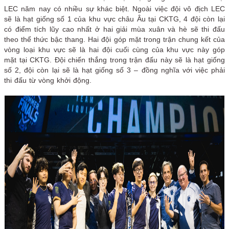
LEC năm nay có nhiều sự khác biệt. Ngoài việc đội vô địch LEC
sẽ là hạt giống số 1 của khu vực châu Âu tại CKTG, 4 đội còn lại
có điểm tích lũy cao nhất ở hai giải mùa xuân và hè sẽ thi đấu
theo thể thức bậc thang. Hai đội góp mặt trong trận chung kết của
vòng loại khu vực sẽ là hai đội cuối cùng của khu vực này góp
mặt tại CKTG. Đội chiến thắng trong trận đấu này sẽ là hạt giống
số 2, đội còn lại sẽ là hạt giống số 3 – đồng nghĩa với việc phải
thi đấu từ vòng khởi động.