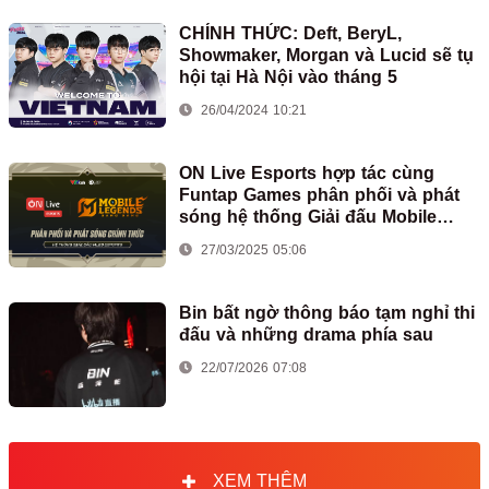
CHÍNH THỨC: Deft, BeryL,
Showmaker, Morgan và Lucid sẽ tụ
hội tại Hà Nội vào tháng 5
26/04/2024 10:21
ON Live Esports hợp tác cùng
Funtap Games phân phối và phát
sóng hệ thống Giải đấu Mobile
Legends: Bang Bang tại Việt Nam
27/03/2025 05:06
Bin bất ngờ thông báo tạm nghỉ thi
đấu và những drama phía sau
22/07/2026 07:08
XEM THÊM