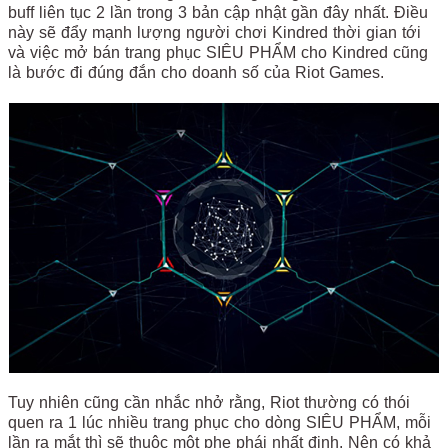
buff liên tục 2 lần trong 3 bản cập nhật gần đây nhất. Điều
này sẽ đẩy mạnh lượng người chơi Kindred thời gian tới
và việc mở bán trang phục SIÊU PHẨM cho Kindred cũng
là bước đi đúng đắn cho doanh số của Riot Games.
Tuy nhiên cũng cần nhắc nhở rằng, Riot thường có thói
quen ra 1 lúc nhiều trang phục cho dòng SIÊU PHẨM, mỗi
lần ra mắt thì sẽ thuộc một phe phái nhất định. Nên có khả