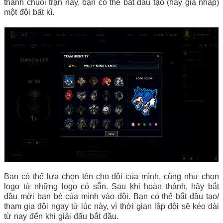
thành chuỗi trận này, bạn có thể bắt đầu tạo (hay gia nhập)
một đội bất kì.
Bạn có thể lựa chọn tên cho đội của mình, cũng như chọn
logo từ những logo có sẵn. Sau khi hoàn thành, hãy bắt
đầu mời bạn bè của mình vào đội. Bạn có thể bắt đầu tạo/
tham gia đội ngay từ lúc này, vì thời gian lập đội sẽ kéo dài
từ nay đến khi giải đấu bắt đầu.