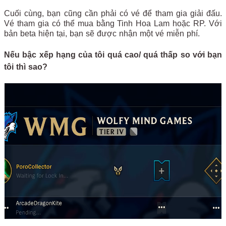
Cuối cùng, bạn cũng cần phải có vé để tham gia giải đấu.
Vé tham gia có thể mua bằng Tinh Hoa Lam hoặc RP. Với
bản beta hiện tại, bạn sẽ được nhận một vé miễn phí.
Nếu bậc xếp hạng của tôi quá cao/ quá thấp so với bạn
tôi thì sao?