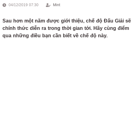
04/12/2019 07:30
Mint
Sau hơn một năm được giới thiệu, chế độ Đấu Giải sẽ
chính thức diễn ra trong thời gian tới. Hãy cùng điểm
qua những điều bạn cần biết về chế độ này.