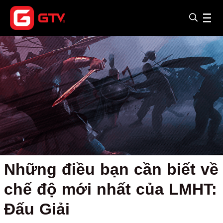
Những điều bạn cần biết về
chế độ mới nhất của LMHT:
Đấu Giải