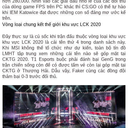
hơn 280.000. Nhìn vào các giải đấu nhỏ lẻ của các đối thủ
của dòng game FPS trên PC khác thì CS:GO có thể tự hào
khi IEM Katowice đạt được những con số đáng mơ ước kể
trên.
Vòng loại chung kết thế giới khu vực LCK 2020
Đây thực sự là cú sốc khi trận đấu thuộc vòng loại khu vực
khu vực LCK 2020 là cái tên thứ 4 trong danh sách này.
Khi MSI không thể tổ chức như dự kiến, toàn bộ tín đồ
LMHT tập trung xem những cái tên nào sẽ góp mặt tại
CKTG 2020. T1 Esports buộc phải đánh bại GenG trong
trận chiến sống còn để có được tấm vé còn lại góp mặt tại
CKTG ở Thượng Hải. Dẫu vậy, Faker cùng các đồng đội
thảm bại 0-3 trước đối thủ.