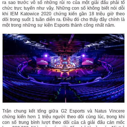
ra sao trước vô số những rủi ro của một giải đấu phải tổ
chức trực tuyến như vậy. Những con số không biết nói dỗi
khi IEM Katowice 2020 chứng kiến gần 18 triệu giờ theo
dõi trong suốt 1 tuần diễn ra. Điều đó cho thấy đây chính là
một trong những sự kiện Esports thành công nhất năm.
Trận chung kết tổng giữa G2 Esports và Natus Vincere
chứng kiến hơn 1 triệu người theo dõi cùng lúc, trong khi
con số trung bình lượt theo dõi của cả giải đấu cán mốc