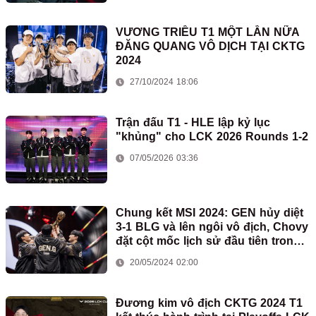
VƯƠNG TRIỀU T1 MỘT LẦN NỮA
ĐĂNG QUANG VÔ DỊCH TẠI CKTG
2024
27/10/2024 18:06
Trận đấu T1 - HLE lập kỷ lục
"khủng" cho LCK 2026 Rounds 1-2
07/05/2026 03:36
Chung kết MSI 2024: GEN hủy diệt
3-1 BLG và lên ngôi vô địch, Chovy
đặt cột mốc lịch sử đầu tiên trong
sự nghiệp
20/05/2024 02:00
Đương kim vô địch CKTG 2024 T1