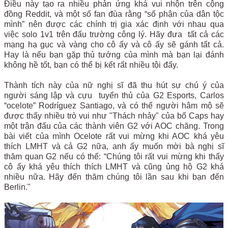
Điều này tạo ra nhiều phản ứng khá vui nhộn trên cộng
đồng Reddit, và một số fan đùa rằng “số phận của dân tộc
mình” nên được các chính trị gia xác định với nhau qua
việc solo 1v1 trên đấu trường công lý.
Hãy đưa tất cả các
mạng hạ gục và vàng cho cô ấy và cô ấy sẽ gánh tất cả.
Hay là nếu bạn gặp thủ tướng của mình mà bạn lại đánh
không hề tốt, bạn có thể bị kết rất nhiều tội đấy.
Thành tích này của nữ nghị sĩ đã thu hút sự chú ý của
người sáng lập và cựu tuyển thủ của G2 Esports, Carlos
“ocelote” Rodríguez Santiago, và có thể người hâm mộ sẽ
được thấy nhiều trò vui như "Thách nhảy" của bố Caps hay
một trận đấu của các thành viên G2 với AOC chăng. Trong
bài viết của mình Ocelote rất vui mừng khi AOC khá yêu
thích LMHT và cả G2 nữa, anh ấy muốn mời bà nghị sĩ
thăm quan G2 nếu có thể: “Chúng tôi rất vui mừng khi thấy
cô ấy khá yêu thích thích LMHT và cũng ủng hộ G2 khá
nhiều nữa. Hãy đến thăm chúng tôi lần sau khi bạn đến
Berlin."