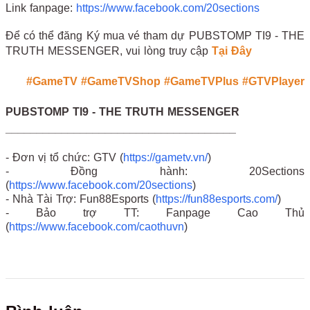
Link fanpage:
https://www.facebook.com/20sections
Để có thể đăng Ký mua vé tham dự PUBSTOMP TI9 - THE
TRUTH MESSENGER, vui lòng truy cập
Tại Đây
#GameTV
#GameTVShop
#GameTVPlus
#GTVPlayer
PUBSTOMP TI9 - THE TRUTH MESSENGER
_____________________________________
- Đơn vị tổ chức: GTV (
https://gametv.vn/
)
- Đồng hành: 20Sections
(
https://www.facebook.com/20sections
)
- Nhà Tài Trợ: Fun88Esports (
https://fun88esports.com/
)
- Bảo trợ TT: Fanpage Cao Thủ
(
https://www.facebook.com/caothuvn
)