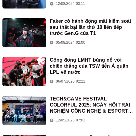
12/08/2024 03:11
Faker có hành động mất kiểm soát
sau thất bại lần thứ 10 liên tiếp
trước Gen.G của T1
05/08/2024 02:00
Cộng đồng LMHT bùng nổ với
chiến thắng của TSW tiễn Á quân
LPL về nước
06/07/2026 02:22
TECH&GAME FESTIVAL
COLORFUL 2025: NGÀY HỘI TRẢI
NGHIỆM CÔNG NGHỆ & ESPORTS
ĐỈNH CAO TẠI HÀ NỘI
12/05/2025 07:03