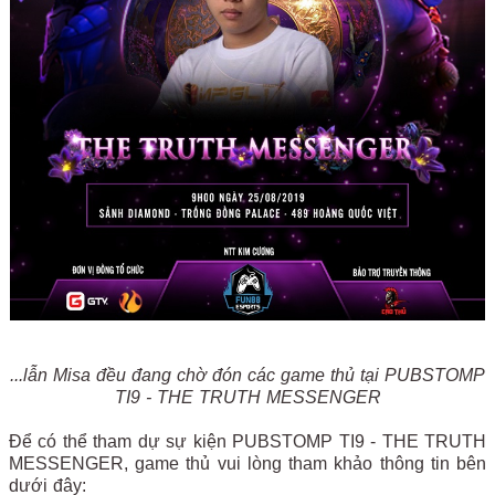
...lẫn Misa đều đang chờ đón các game thủ tại PUBSTOMP
TI9 - THE TRUTH MESSENGER
Để có thể tham dự sự kiện PUBSTOMP TI9 - THE TRUTH
MESSENGER, game thủ vui lòng tham khảo thông tin bên
dưới đây: