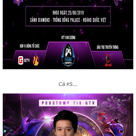
Cả #S....