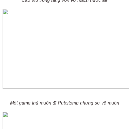
Cao thủ trong làng trốn vợ mách nước ae
Một game thủ muốn đi Pubstomp nhưng sợ về muộn