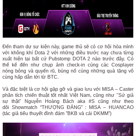
Đến tham dự sự kiện này, game thủ sẽ có cơ hội hòa mình
với không khí Dota 2 với những điều trước nay chưa từng
xuất hiện tại bất cứ Pubstomp DOTA 2 nào trước đây. Có
thể kể đến như chụp ảnh check-in cùng các Cosplayer
nóng bỏng và quyến rũ, bùng nổ cùng những quà tặng vô
cùng hấp dẫn tới từ BTC.
Và đặc biệt là cơ hội gặp gỡ và giao lưu với MISA – Caster
phân tích chiến thuật tốt nhất Việt Nam, cũng như "Sứ giả
sự thật" Nguyễn Hoàng Bách aka #S cũng như theo
dõi Showmatch “THƯỢNG ĐẲNG” : MISA – HUANCAO
(tác giả tiểu thuyết đình đám ”BKB và cái DKMM”)