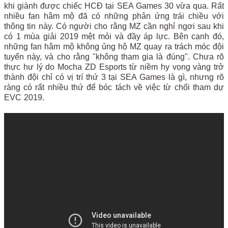
khi giành được chiếc HCĐ tại SEA Games 30 vừa qua. Rất
nhiều fan hâm mộ đã có những phản ứng trái chiều với
thông tin này. Có người cho rằng MZ cần nghỉ ngơi sau khi
có 1 mùa giải 2019 mệt mỏi và đầy áp lực. Bên cạnh đó,
những fan hâm mộ không ủng hộ MZ quay ra trách móc đội
tuyển này, và cho rằng "không tham gia là đúng". Chưa rõ
thực hư lý do Mocha ZD Esports từ niềm hy vọng vàng trở
thành đội chỉ có vị trí thứ 3 tại SEA Games là gì, nhưng rõ
ràng có rất nhiều thứ để bóc tách về việc từ chối tham dự
EVC 2019.