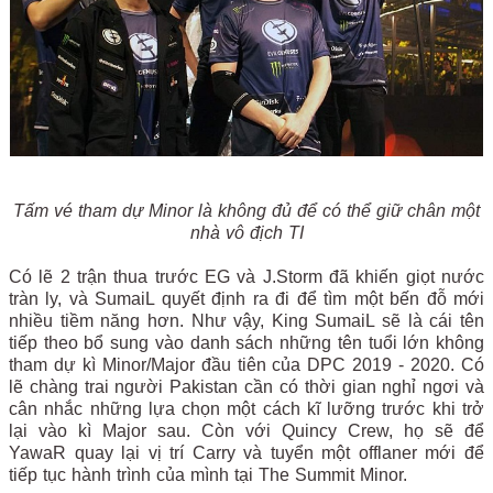
Tấm vé tham dự Minor là không đủ để có thể giữ chân một
nhà vô địch TI
Có lẽ 2 trận thua trước EG và J.Storm đã khiến giọt nước
tràn ly, và SumaiL quyết định ra đi để tìm một bến đỗ mới
nhiều tiềm năng hơn. Như vậy, King SumaiL sẽ là cái tên
tiếp theo bổ sung vào danh sách những tên tuổi lớn không
tham dự kì Minor/Major đầu tiên của DPC 2019 - 2020. Có
lẽ chàng trai người Pakistan cần có thời gian nghỉ ngơi và
cân nhắc những lựa chọn một cách kĩ lưỡng trước khi trở
lại vào kì Major sau. Còn với Quincy Crew, họ sẽ để
YawaR quay lại vị trí Carry và tuyển một offlaner mới để
tiếp tục hành trình của mình tại The Summit Minor.