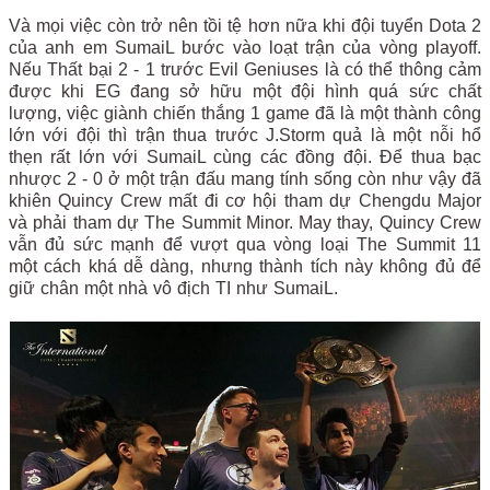
Và mọi việc còn trở nên tồi tệ hơn nữa khi đội tuyển Dota 2
của anh em SumaiL bước vào loạt trận của vòng playoff.
Nếu Thất bại 2 - 1 trước Evil Geniuses là có thể thông cảm
được khi EG đang sở hữu một đội hình quá sức chất
lượng, việc giành chiến thắng 1 game đã là một thành công
lớn với đội thì trận thua trước J.Storm quả là một nỗi hổ
thẹn rất lớn với SumaiL cùng các đồng đội. Để thua bạc
nhược 2 - 0 ở một trận đấu mang tính sống còn như vậy đã
khiên Quincy Crew mất đi cơ hội tham dự Chengdu Major
và phải tham dự The Summit Minor. May thay, Quincy Crew
vẫn đủ sức mạnh để vượt qua vòng loại The Summit 11
một cách khá dễ dàng, nhưng thành tích này không đủ để
giữ chân một nhà vô địch TI như SumaiL.