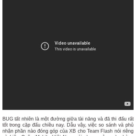
BUG tất nhiên là một đường giữa tài năng và đã thi đấu rất
tốt trong cặp đấu chiều nay. Dẫu vậy, việc so sánh và phủ
nhận phần nào đóng góp của XB cho Team Flash nói riêng