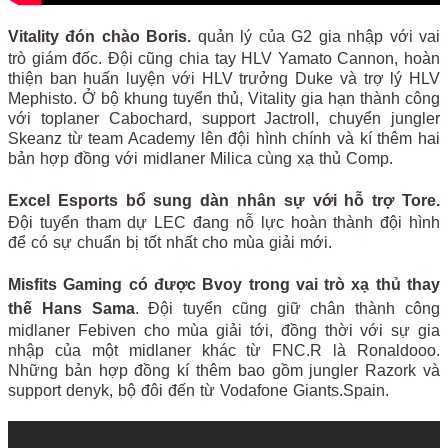
Vitality đón chào Boris.
quản lý của G2 gia nhập với vai
trò giám đốc. Đội cũng chia tay HLV Yamato Cannon, hoàn
thiện ban huấn luyện với HLV trưởng Duke và trợ lý HLV
Mephisto. Ở bộ khung tuyển thủ, Vitality gia hạn thành công
với toplaner Cabochard, support Jactroll, chuyển jungler
Skeanz từ team Academy lên đội hình chính và kí thêm hai
bản hợp đồng với midlaner Milica cùng xạ thủ Comp.
Excel Esports bổ sung dàn nhân sự với hỗ trợ Tore.
Đội tuyển tham dự LEC đang nỗ lực hoàn thành đội hình
để có sự chuẩn bị tốt nhất cho mùa giải mới.
Misfits Gaming có được Bvoy trong vai trò xạ thủ thay
thế Hans Sama
. Đội tuyển cũng giữ chân thành công
midlaner Febiven cho mùa giải tới, đồng thời với sự gia
nhập của một midlaner khác từ FNC.R là Ronaldooo.
Những bản hợp đồng kí thêm bao gồm jungler Razork và
support denyk, bộ đôi đến từ Vodafone Giants.Spain.