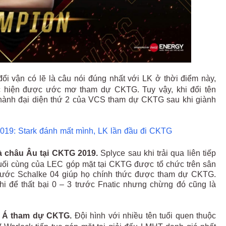
đổi vận có lẽ là câu nói đúng nhất với LK ở thời điểm này,
c hiện được ước mơ tham dự CKTG. Tuy vậy, khi đổi tên
 thành đại diện thứ 2 của VCS tham dự CKTG sau khi giành
 Stark đánh mất mình, LK lần đầu đi CKTG​​​​​​​
 châu Âu tại CKTG 2019.
Splyce sau khi trải qua liên tiếp
cuối cùng của LEC góp mặt tại CKTG được tổ chức trên sân
 trước Schalke 04 giúp họ chính thức được tham dự CKTG.
hi để thất bại 0 – 3 trước Fnatic nhưng chừng đó cũng là
m Á tham dự CKTG.
Đội hình với nhiều tên tuổi quen thuộc