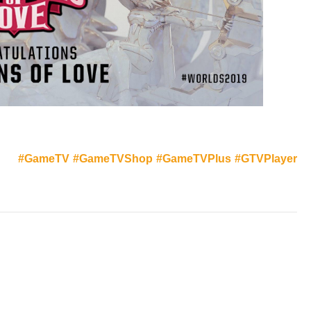
#GameTV
#GameTVShop
#GameTVPlus
#GTVPlaye
r