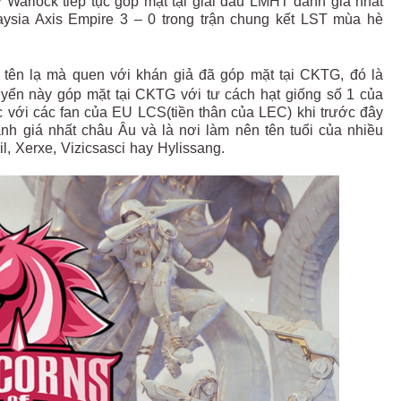
Warlock tiếp tục góp mặt tại giải đấu LMHT danh giá nhất
laysia Axis Empire 3 – 0 trong trận chung kết LST mùa hè
 tên lạ mà quen với khán giả đã góp mặt tại CKTG, đó là
 tuyển này góp mặt tại CKTG với tư cách hạt giống số 1 của
c với các fan của EU LCS(tiền thân của LEC) khi trước đây
danh giá nhất châu Âu và là nơi làm nên tên tuổi của nhiều
, Xerxe, Vizicsasci hay Hylissang.