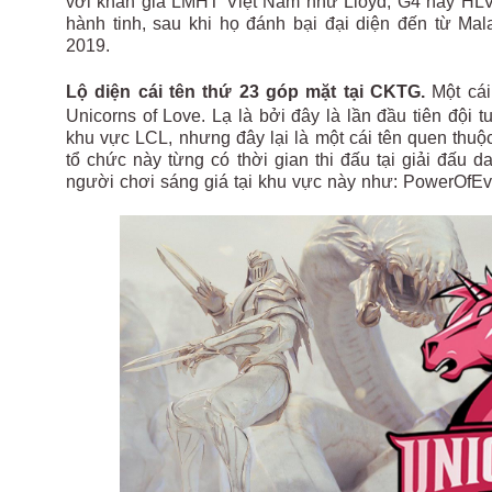
với khán giả LMHT Việt Nam như Lloyd, G4 hay HLV 
hành tinh, sau khi họ đánh bại đại diện đến từ Ma
2019.
Lộ diện cái tên thứ 23 góp mặt tại CKTG.
Một cái
Unicorns of Love. Lạ là bởi đây là lần đầu tiên đội
khu vực LCL, nhưng đây lại là một cái tên quen thuộ
tổ chức này từng có thời gian thi đấu tại giải đấu 
người chơi sáng giá tại khu vực này như: PowerOfEvil