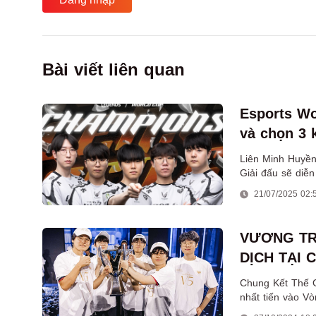
Bài viết liên quan
Esports Wo
và chọn 3 
Liên Minh Huyền 
Giải đấu sẽ diễn
2 triệu USD.
21/07/2025 02:
VƯƠNG TR
DỊCH TẠI 
Chung Kết Thế Gi
nhất tiến vào Vò
quốc Anh.