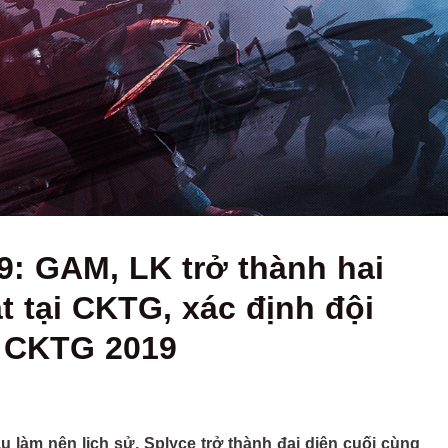
9: GAM, LK trở thành hai
t tại CKTG, xác định đội
i CKTG 2019
 làm nên lịch sử, Splyce trở thành đại diện cuối cùng