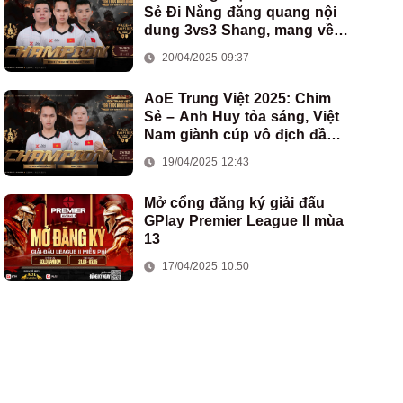
Sẻ Đi Nắng đăng quang nội
dung 3vs3 Shang, mang về
chức vô địch thứ hai cho
20/04/2025 09:37
đoàn AoE Việt Nam
AoE Trung Việt 2025: Chim
Sẻ – Anh Huy tỏa sáng, Việt
Nam giành cúp vô địch đầu
tiên ở thể thức 2vs2 Assyrian
19/04/2025 12:43
Mở cổng đăng ký giải đấu
GPlay Premier League II mùa
13
17/04/2025 10:50