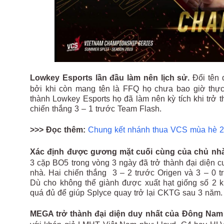
Lowkey Esports lần đầu làm nên lịch sử.
Đổi tên 
bởi khi còn mang tên là FFQ họ chưa bao giờ thự
thành Lowkey Esports họ đã làm nên kỳ tích khi trở
chiến thắng 3 – 1 trước Team Flash.
>>> Đọc thêm:
Chung kết nhánh thua VCS mùa hè 2019:
Xác định được gương mặt cuối cùng của chủ nhà
3 cặp BO5 trong vòng 3 ngày đã trở thành đại diện 
nhà. Hai chiến thắng 3 – 2 trước Origen và 3 – 0
Dù cho không thể giành được xuất hạt giống số 2 k
quá đủ để giúp Splyce quay trở lại CKTG sau 3 năm.
MEGA trở thành đại diện duy nhất của Đông Na