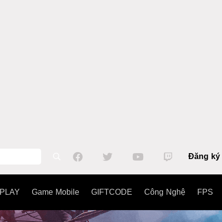
Đăng ký
PLAY
Game Mobile
GIFTCODE
Công Nghệ
FPS