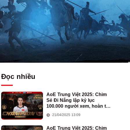
Đọc nhiều
AoE Trung Việt 2025: Chim
Sẻ Đi Nắng lập kỷ lục
100.000 người xem, hoàn tất
cú hat-trick vô địch cho AoE
21/04/2025 13:09
Việt Nam
AoE Trung Việt 2025: Chim