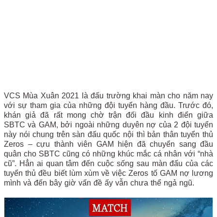
VCS Mùa Xuân 2021 là đấu trường khai màn cho năm nay
với sự tham gia của những đội tuyển hàng đầu. Trước đó,
khán giả đã rất mong chờ trận đối đầu kinh điển giữa
SBTC và GAM, bởi ngoài những duyên nợ của 2 đội tuyển
này nói chung trên sàn đấu quốc nội thì bản thân tuyển thủ
Zeros – cựu thành viên GAM hiện đã chuyển sang đầu
quân cho SBTC cũng có những khúc mắc cá nhân với “nhà
cũ”. Hẳn ai quan tâm đến cuộc sống sau màn đấu của các
tuyển thủ đều biết lùm xùm về việc Zeros tố GAM nợ lương
mình và đến bây giờ vấn đề ấy vẫn chưa thể ngả ngũ.