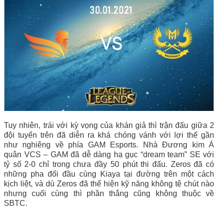
Tuy nhiên, trái với kỳ vọng của khán giả thì trận đấu giữa 2
đội tuyển trên đã diễn ra khá chóng vánh với lợi thế gần
như nghiêng về phía GAM Esports. Nhà Đương kim Á
quân VCS – GAM đã dễ dàng hạ gục “dream team” SE với
tỷ số 2-0 chỉ trong chưa đầy 50 phút thi đấu. Zeros đã có
những pha đối đầu cùng Kiaya tại đường trên một cách
kịch liệt, và dù Zeros đã thể hiện kỹ năng không tệ chút nào
nhưng cuối cùng thì phần thắng cũng không thuộc về
SBTC.