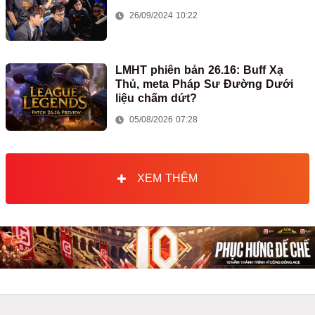
26/09/2024 10:22
LMHT phiên bản 26.16: Buff Xạ
Thủ, meta Pháp Sư Đường Dưới
liệu chấm dứt?
05/08/2026 07:28
XEM THÊM