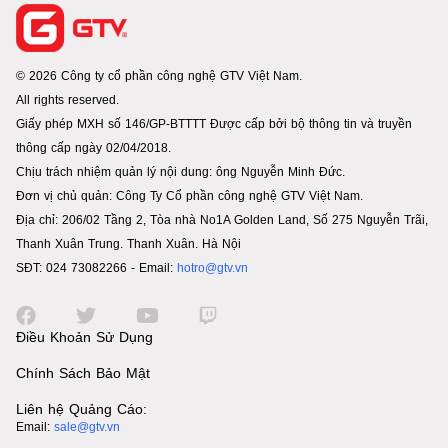
© 2026 Công ty cổ phần công nghệ GTV Việt Nam.
All rights reserved.
Giấy phép MXH số 146/GP-BTTTT Được cấp bởi bộ thông tin và truyền
thông cấp ngày 02/04/2018.
Chịu trách nhiệm quản lý nội dung: ông Nguyễn Minh Đức.
Đơn vị chủ quản: Công Ty Cổ phần công nghệ GTV Việt Nam.
Địa chỉ: 206/02 Tầng 2, Tòa nhà No1A Golden Land, Số 275 Nguyễn Trãi,
Thanh Xuân Trung. Thanh Xuân. Hà Nội
SĐT: 024 73082266 - Email:
hotro@gtv.vn
Điều Khoản Sử Dụng
Chính Sách Bảo Mật
Liên hệ Quảng Cáo:
Email:
sale@gtv.vn