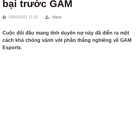
bại trước GAM
03/02/2021 11:16
Hana
Cuộc đối đầu mang tính duyên nợ này đã diễn ra một
cách khá chóng vánh với phần thắng nghiêng về GAM
Esports.