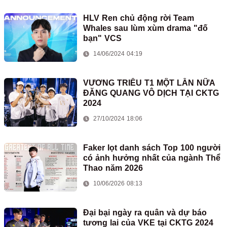
HLV Ren chủ động rời Team
Whales sau lùm xùm drama "đố
bạn" VCS
14/06/2024 04:19
VƯƠNG TRIỀU T1 MỘT LẦN NỮA
ĐĂNG QUANG VÔ DỊCH TẠI CKTG
2024
27/10/2024 18:06
Faker lọt danh sách Top 100 người
có ảnh hưởng nhất của ngành Thể
Thao năm 2026
10/06/2026 08:13
Đại bại ngày ra quân và dự báo
tương lai của VKE tại CKTG 2024