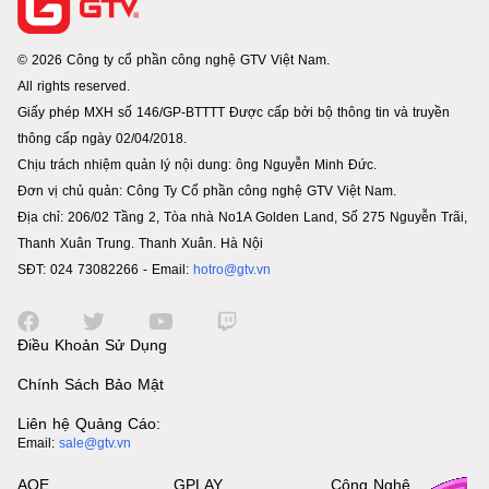
© 2026 Công ty cổ phần công nghệ GTV Việt Nam.
All rights reserved.
Giấy phép MXH số 146/GP-BTTTT Được cấp bởi bộ thông tin và truyền
thông cấp ngày 02/04/2018.
Chịu trách nhiệm quản lý nội dung: ông Nguyễn Minh Đức.
Đơn vị chủ quản: Công Ty Cổ phần công nghệ GTV Việt Nam.
Địa chỉ: 206/02 Tầng 2, Tòa nhà No1A Golden Land, Số 275 Nguyễn Trãi,
Thanh Xuân Trung. Thanh Xuân. Hà Nội
SĐT: 024 73082266 - Email:
hotro@gtv.vn
Điều Khoản Sử Dụng
Chính Sách Bảo Mật
Liên hệ Quảng Cáo:
Email:
sale@gtv.vn
AOE
GPLAY
Công Nghệ