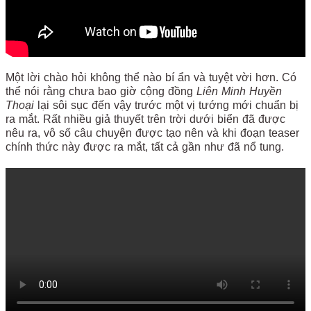
Một lời chào hỏi không thể nào bí ẩn và tuyệt vời hơn. Có
thể nói rằng chưa bao giờ cộng đồng
Liên Minh Huyền
Thoại
lại sôi sục đến vậy trước một vị tướng mới chuẩn bị
ra mắt. Rất nhiều giả thuyết trên trời dưới biển đã được
nêu ra, vô số câu chuyện được tạo nên và khi đoạn teaser
chính thức này được ra mắt, tất cả gần như đã nổ tung.