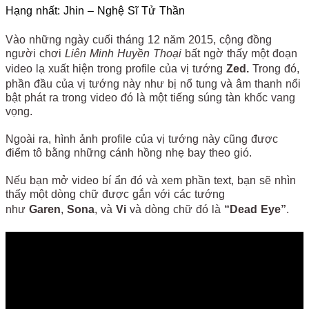
Hạng nhất: Jhin – Nghệ Sĩ Tử Thần
Vào những ngày cuối tháng 12 năm 2015, cộng đồng
người chơi
Liên Minh Huyền Thoại
bất ngờ thấy một đoạn
video lạ xuất hiện trong profile của vị tướng
Zed.
Trong đó,
phần đầu của vị tướng này như bị nổ tung và âm thanh nổi
bật phát ra trong video đó là một tiếng súng tàn khốc vang
vọng.
Ngoài ra, hình ảnh profile của vị tướng này cũng được
điểm tô bằng những cánh hồng nhẹ bay theo gió.
Nếu bạn mở video bí ẩn đó và xem phần text, bạn sẽ nhìn
thấy một dòng chữ được gắn với các tướng
như
Garen
,
Sona
, và
Vi
và dòng chữ đó là
“Dead Eye”
.