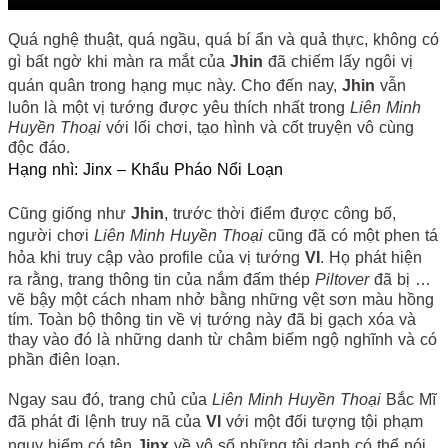
Quá nghệ thuật, quá ngầu, quá bí ẩn và quả thực, không có
gì bất ngờ khi màn ra mắt của
Jhin
đã chiếm lấy ngôi vị
quán quân trong hạng mục này. Cho đến nay,
Jhin
vẫn
luôn là một vị tướng được yêu thích nhất trong
Liên Minh
Huyền Thoại
với lối chơi, tạo hình và cốt truyện vô cùng
độc đáo.
Hạng nhì: Jinx – Khẩu Pháo Nổi Loạn
Cũng giống như
Jhin
, trước thời điểm được công bố,
người chơi
Liên Minh Huyền Thoại
cũng đã có một phen tá
hỏa khi truy cập vào profile của vị tướng
VI
. Họ phát hiện
ra rằng, trang thông tin của nắm đấm thép
Piltover
đã bị …
vẽ bậy một cách nham nhở bằng những vệt sơn màu hồng
tím. Toàn bộ thông tin về vị tướng này đã bị gạch xóa và
thay vào đó là những danh từ châm biếm ngộ nghĩnh và có
phần điên loạn.
Ngay sau đó, trang chủ của
Liên Minh Huyền Thoại
Bắc Mĩ
đã phát đi lệnh truy nã của
VI
với một đối tượng tội phạm
nguy hiểm có tên
Jinx
về vô số những tội danh có thể nói