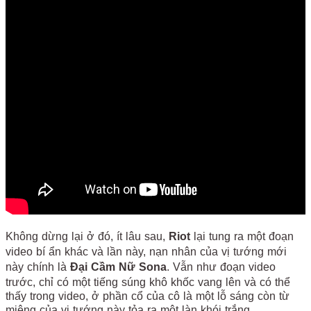
Không dừng lại ở đó, ít lâu sau,
Riot
lại tung ra một đoạn
video bí ẩn khác và lần này, nạn nhân của vị tướng mới
này chính là
Đại Cầm Nữ Sona
. Vẫn như đoạn video
trước, chỉ có một tiếng súng khô khốc vang lên và có thể
thấy trong video, ở phần cổ của cô là một lỗ sáng còn từ
miệng của vị tướng này tỏa ra một làn khói trắng.