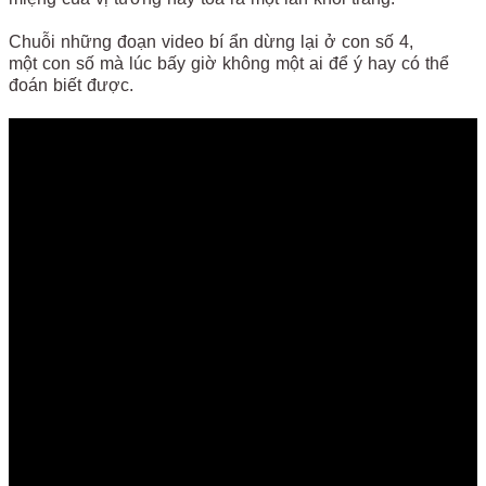
Chuỗi những đoạn video bí ẩn dừng lại ở con số 4,
một con số mà lúc bấy giờ không một ai để ý hay có thể
đoán biết được.