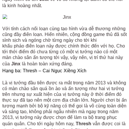
là kinh hoàng nhất.
Với tính cách nổi loạn cùng tạo hình vừa dễ thương những
cũng đầy điên loạn. Hiển nhiên, cộng đồng game thủ đã sốt
sình sịch và ngóng chờ từng ngày cho tới khi
khẩu pháo điên loạn này được chính thức đến với họ. Cho
tới thới điểm đó chưa từng có một vị tướng nào có một
màn chào sân ấn tượng tới vậy, vậy nên, vị trí thứ hai này
của
Jinx
là hoàn toàn xứng đáng.
Hạng ba: Thresh – Cai Ngục Xiềng Xích
Là vị tướng đầu tiên được ra mắt trong năm 2013 và không
có màn chào sân quá ồn ào và ấn tượng như hai vị tướng
trên nhưng sự xuất hiện của vị tướng này ở thời điểm đó
thực sự đã tạo nên một cơn địa chấn lớn. Người chơi bị ấn
tượng mạnh bởi bộ kỹ năng có thể gọi là vô cùng toàn diện
và sáng tạo, không phải ngẫu nhiên mà ngay trong năm
2013, vị tướng này được chọn để làm ra bộ trang phục
quán quân. Cho tới ngày hôm nay,
Thresh
vẫn được coi là