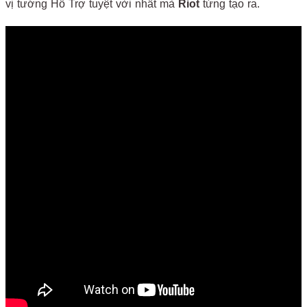
vị tướng Hỗ Trợ tuyệt vời nhất mà
Riot
từng tạo ra.