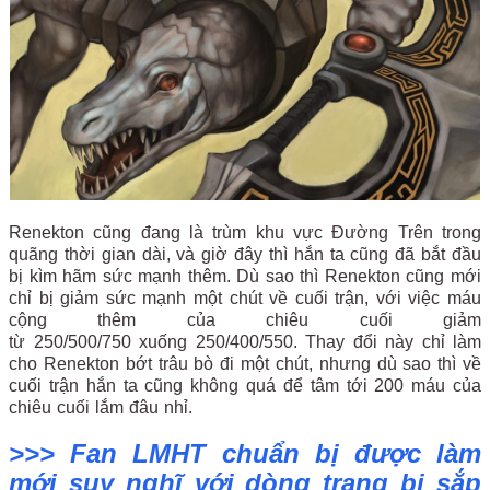
Renekton cũng đang là trùm khu vực Đường Trên trong
quãng thời gian dài, và giờ đây thì hắn ta cũng đã bắt đầu
bị kìm hãm sức mạnh thêm. Dù sao thì Renekton cũng mới
chỉ bị giảm sức mạnh một chút về cuối trận, với việc máu
cộng thêm của chiêu cuối giảm
từ
250/500/750
xuống
250/400/550. Thay đổi này chỉ làm
cho Renekton bớt trâu bò đi một chút, nhưng dù sao thì về
cuối trận hắn ta cũng không quá để tâm tới 200 máu của
chiêu cuối lắm đâu nhỉ.
>>> Fan LMHT chuẩn bị được làm
mới suy nghĩ với dòng trang bị sắp