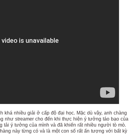
ch khá nhiều giải ở cấp độ đại học. Mặc dù vậy, anh chàng
ũng như streamer cho đến khi thực hiện ý tưởng táo bạo của
g tải ý tưởng của mình và đã khiến rất nhiều người tò mò.
àng này từng có và là một con số rất ấn tượng với bất kỳ