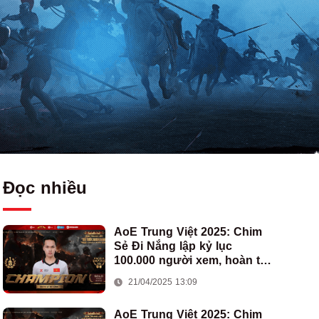
Đọc nhiều
AoE Trung Việt 2025: Chim
Sẻ Đi Nắng lập kỷ lục
100.000 người xem, hoàn tất
cú hat-trick vô địch cho AoE
21/04/2025 13:09
Việt Nam
AoE Trung Việt 2025: Chim