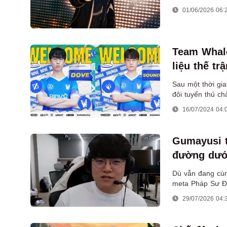
01/06/2026 06:
Team Whale
liệu thế t
Sau một thời gi
đôi tuyển thủ c
VCS 2024 Mùa 
16/07/2024 04:
Gumayusi t
đường dưới
Dù vẫn đang cùn
meta Pháp Sư Đ
29/07/2026 04: