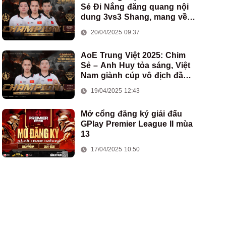
Sẻ Đi Nắng đăng quang nội
dung 3vs3 Shang, mang về
chức vô địch thứ hai cho
20/04/2025 09:37
đoàn AoE Việt Nam
AoE Trung Việt 2025: Chim
Sẻ – Anh Huy tỏa sáng, Việt
Nam giành cúp vô địch đầu
tiên ở thể thức 2vs2 Assyrian
19/04/2025 12:43
Mở cổng đăng ký giải đấu
GPlay Premier League II mùa
13
17/04/2025 10:50