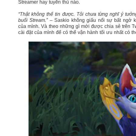
Streamer hay tuyển thủ nào.
“Thật không thể tin được. Tôi chưa từng nghĩ ý tư
buổi Stream.” –
Saskio không giấu nổi sự bất ngờ 
của mình. Và theo những gì mới được chia sẻ trên Twi
cài đặt của mình để có thể vận hành tối ưu nhất có th