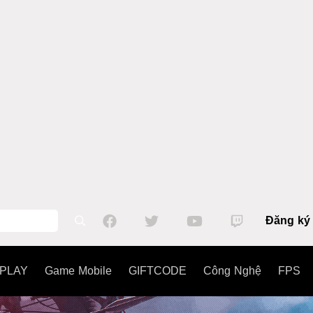
Đăng ký
PLAY
Game Mobile
GIFTCODE
Công Nghệ
FPS