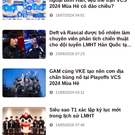
ngoại binh Hàn, liệu thế trận VCS
2024 Mùa Hè có đảo chiều?
16/07/2024 04:01
Deft và Rascal được bổ nhiệm làm
chuyên viên phân tích chiến thuật
cho đội tuyển LMHT Hàn Quốc tại
ASIAD
23/06/2026 07:23
GAM cùng VKE tạo nên cơn địa
chấn bùng nổ tại Playoffs VCS
2024 Mùa Hè
12/08/2024 03:11
Siêu sao T1 xác lập kỷ lục mới
trong lịch sử LMHT
14/05/2026 07:46