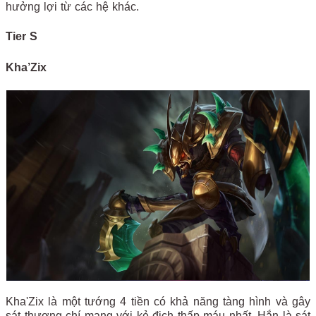
hưởng lợi từ các hệ khác.
Tier S
Kha’Zix
Kha'Zix là một tướng 4 tiền có khả năng tàng hình và gây
sát thương chí mạng với kẻ địch thấp máu nhất. Hắn là sát