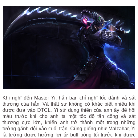
Khi nghĩ đến Master Yi, hẳn bạn chỉ nghĩ tốc đánh và sát
thương của hắn. Và thật sự không có khác biệt nhiều khi
được đưa vào ĐTCL. Yi sử dụng thiền của anh ấy để hồi
máu trước khi cho anh ta một tốc độ tấn công và sát
thương cực lớn, khiến anh trở thành một trong những
tướng gánh đội vào cuối trận. Cũng giống như Malzahar, Yi
là tướng được hưởng lợi từ buff bóng tối trước khi được