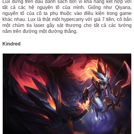
Lux đứng trên đầu danh sách bởi vì khả năng kết hợp với
tất cả các hệ nguyên tố của mình. Giống như Qiyana,
nguyên tố của cô ta phụ thuộc vào điều kiện trong game
khác nhau. Lux là thật một hypercarry với giá 7 tiền, cô bắn
một chùm tia laser gây sát thương cho tất cả các tướng
nằm trên đường một đường thẳng.
Kindred