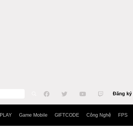
Đăng ký
PLAY
Game Mobile
GIFTCODE
Công Nghệ
FPS