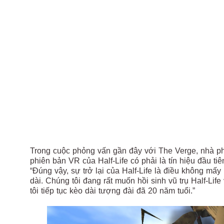
Trong cuộc phỏng vấn gần đây với The Verge, nhà phát
phiên bản VR của Half-Life có phải là tín hiệu đầu tiê
“Đúng vậy, sự trở lại của Half-Life là điều không mấ
dài. Chúng tôi đang rất muốn hồi sinh vũ trụ Half-Li
tôi tiếp tục kèo dài tượng đài đã 20 năm tuổi.”