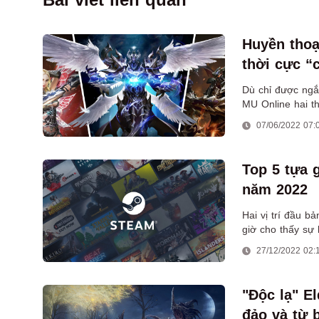
Huyền thoạ
thời cực “
Dù chỉ được ng
MU Online hai t
07/06/2022 07:
Top 5 tựa 
năm 2022
Hai vị trí đầu b
giờ cho thấy sự l
27/12/2022 02:
"Độc lạ" E
đảo và từ 