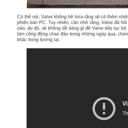
Có thể nói, Valve không hề hứa rằng sẽ có thêm nhiều 
phiên bản PC. Tuy nhiên, cần nhớ rằng, Valve đã hồi
nào, do đó, sẽ không dễ dàng gì để Valve tiếp tục bỏ 
làm cộng đồng chao đảo trong những ngày qua, chúng 
khác trong tương lai.