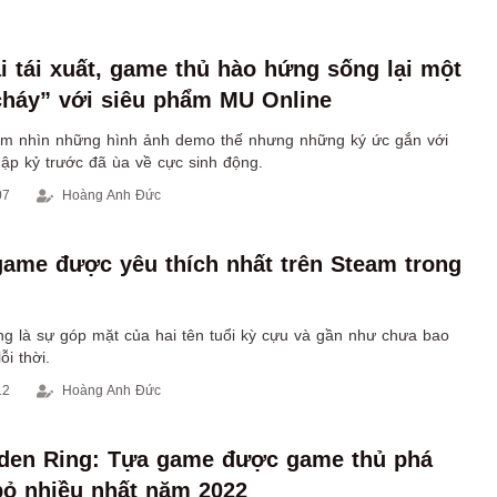
i tái xuất, game thủ hào hứng sống lại một
cháy” với siêu phẩm MU Online
ắm nhìn những hình ảnh demo thế nhưng những ký ức gắn với
hập kỷ trước đã ùa về cực sinh động.
07
Hoàng Anh Đức
game được yêu thích nhất trên Steam trong
ảng là sự góp mặt của hai tên tuổi kỳ cựu và gần như chưa bao
ỗi thời.
12
Hoàng Anh Đức
lden Ring: Tựa game được game thủ phá
bỏ nhiều nhất năm 2022