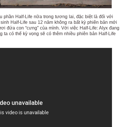
phần Half-Life nữa trong tương lai, đặc biệt là đối với
 sinh Half-Life sau 12 năm không ra bất kỳ phiên bản mới
rơi đứa con “cưng” của mình. Với việc Half-Life: Alyx đang
ta có thể kỳ vọng sẽ có thêm nhiều phiên bản Half-Life