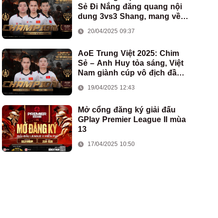
Sẻ Đi Nắng đăng quang nội
dung 3vs3 Shang, mang về
chức vô địch thứ hai cho
20/04/2025 09:37
đoàn AoE Việt Nam
AoE Trung Việt 2025: Chim
Sẻ – Anh Huy tỏa sáng, Việt
Nam giành cúp vô địch đầu
tiên ở thể thức 2vs2 Assyrian
19/04/2025 12:43
Mở cổng đăng ký giải đấu
GPlay Premier League II mùa
13
17/04/2025 10:50