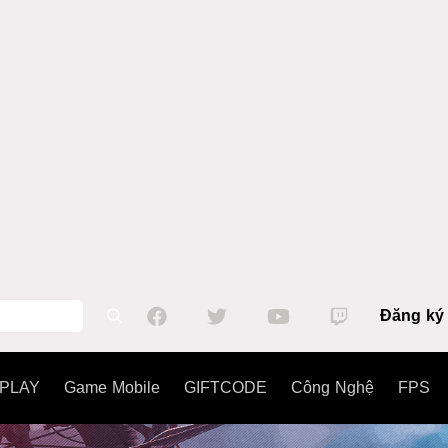
Đăng ký
PLAY
Game Mobile
GIFTCODE
Công Nghệ
FPS