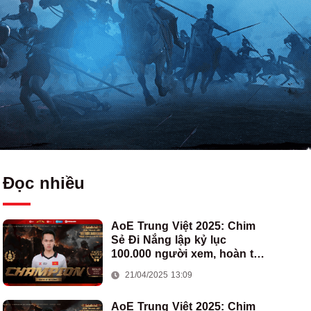
Đọc nhiều
AoE Trung Việt 2025: Chim
Sẻ Đi Nắng lập kỷ lục
100.000 người xem, hoàn tất
cú hat-trick vô địch cho AoE
21/04/2025 13:09
Việt Nam
AoE Trung Việt 2025: Chim