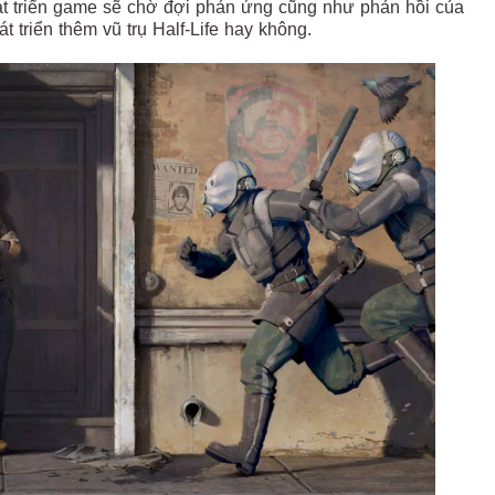
át triển game sẽ chờ đợi phản ứng cũng như phản hồi của
t triển thêm vũ trụ Half-Life hay không.