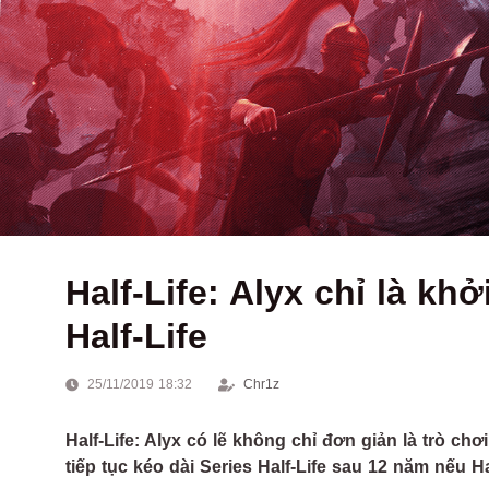
Half-Life: Alyx chỉ là kh
Half-Life
25/11/2019 18:32
Chr1z
Half-Life: Alyx có lẽ không chỉ đơn giản là trò ch
tiếp tục kéo dài Series Half-Life sau 12 năm nếu H