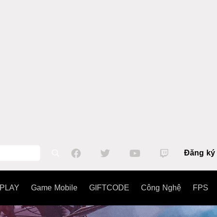
Đăng ký
PLAY
Game Mobile
GIFTCODE
Công Nghệ
FPS