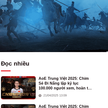
Đọc nhiều
AoE Trung Việt 2025: Chim
Sẻ Đi Nắng lập kỷ lục
100.000 người xem, hoàn tất
cú hat-trick vô địch cho AoE
21/04/2025 13:09
Việt Nam
AoE Trung Việt 2025: Chim