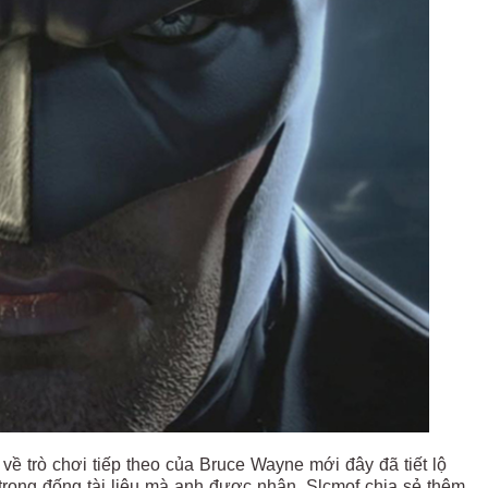
về trò chơi tiếp theo của Bruce Wayne mới đây đã tiết lộ
i trong đống tài liệu mà anh được nhận. Slcmof chia sẻ thêm