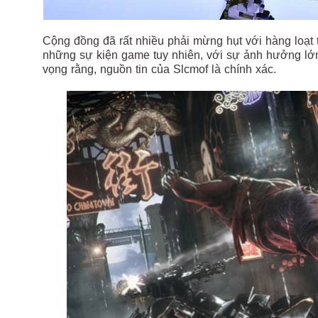
Cộng đồng đã rất nhiều phải mừng hụt với hàng loạt 
những sự kiện game tuy nhiên, với sự ảnh hưởng lớ
vọng rằng, nguồn tin của Slcmof là chính xác.