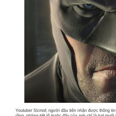
Youtuber Slcmof, người đầu tiên nhận được thông tin 
rằng, những tiết lộ trước đây của anh chỉ là hạt muố