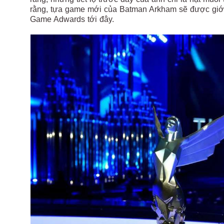
rằng, tựa game mới của Batman Arkham sẽ được giới t
Game Adwards tới đây.