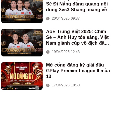
Sẻ Đi Nắng đăng quang nội
dung 3vs3 Shang, mang về
chức vô địch thứ hai cho
20/04/2025 09:37
đoàn AoE Việt Nam
AoE Trung Việt 2025: Chim
Sẻ – Anh Huy tỏa sáng, Việt
Nam giành cúp vô địch đầu
tiên ở thể thức 2vs2 Assyrian
19/04/2025 12:43
Mở cổng đăng ký giải đấu
GPlay Premier League II mùa
13
17/04/2025 10:50