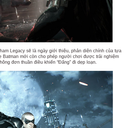
ham Legacy sẽ là ngày giới thiệu, phản diện chính của tựa
me Batman mới còn cho phép người chơi được trải nghiệm
hông đơn thuần điều khiển “Đấng” đi dẹp loạn.