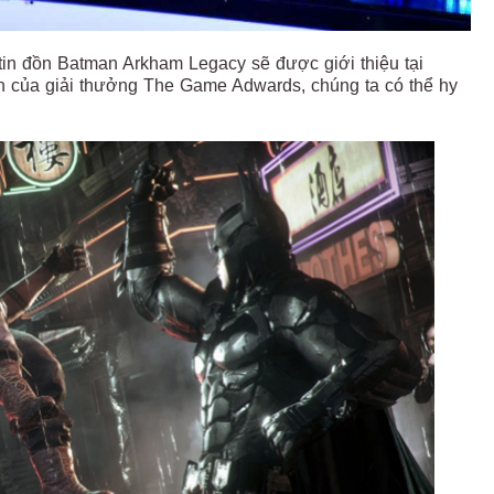
tin đồn Batman Arkham Legacy sẽ được giới thiệu tại
n của giải thưởng The Game Adwards, chúng ta có thể hy