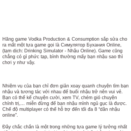
Hãng game Vodka Production & Consumption sắp sửa cho
ra mắt một tựa game gọi là Симулятор Бухания Online,
(tạm dịch: Drinking Simulator - Nhậu Online). Game cũng
chẳng có gì phức tạp, bình thường mấy bạn nhậu sao thì
chơi y như vậy.
Nhiệm vụ của bạn chỉ đơn giản xoay quanh chuyện tìm bạn
nhậu và tương tác với nhau để buổi nhậu trở nên vui vẻ.
Bạn có thể kể chuyện cười, xem TV, chém gió chuyện
chính trị,… miễn đừng để bạn nhậu mình ngủ gục là được.
Chế độ multiplayer có thể hỗ trợ đến tối đa 8 “dân nhậu
online”.
Đây chắc chắn là một trong những tựa game lý tưởng nhất