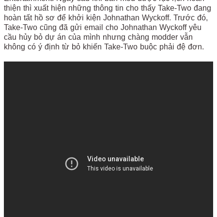
thiện thì xuất hiện những thông tin cho thấy Take-Two đang
hoàn tất hồ sơ để khởi kiện Johnathan Wyckoff. Trước đó,
Take-Two cũng đã gửi email cho Johnathan Wyckoff yêu
cầu hủy bỏ dự án của mình nhưng chàng modder vẫn
không có ý định từ bỏ khiến Take-Two buộc phải đệ đơn.