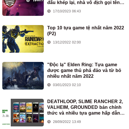
đấu khép lại, nhà vô địch gọi tên
VNGC
17/10/2023 06:43
Top 10 tựa game tệ nhất năm 2022
(P2)
13/12/2022 02:00
"Độc lạ" Elden Ring: Tựa game
được game thủ phá đảo và từ bỏ
nhiều nhất năm 2022
03/01/2023 02:10
DEATHLOOP, SLIME RANCHER 2,
VALHEIM, GROUNDED bản chính
thức và nhiều tựa game hấp dẫn
khác sẽ sớm có mặt trên XBOX
28/09/2022 13:49
Game Pass