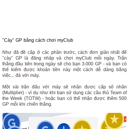
"Cày" GP bằng cách chơi myClub
Như đã đề cập ở các phần trước, cách đơn giản nhất để
"cày" GP là đăng nhập và chơi myClub mỗi ngày. Trận
thắng đầu tiên trong ngày sẽ cho bạn 3.000 GP - và bạn có
thể kiếm được khoản tiền này một cách dễ dàng bằng
việc... đá với máy.
Một vài trận đấu với máy sẽ nhận được cấp số nhân
(Multiplier) - ví dụ như khi bạn sử dụng các cầu thủ Team of
the Week (TOTW) - hoặc bạn có thể nhận được thêm 500
GP mỗi khi chiến thắng.