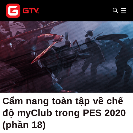
Cẩm nang toàn tập về chế
độ myClub trong PES 2020
(phần 18)