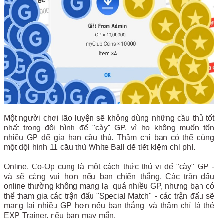
Một người chơi lão luyện sẽ không dùng những cầu thủ tốt
nhất trong đội hình để "cày" GP, vì họ không muốn tốn
nhiều GP để gia hạn cầu thủ. Thậm chí bạn có thể dùng
một đội hình 11 cầu thủ White Ball để tiết kiệm chi phí.
Online, Co-Op cũng là một cách thức thú vị để "cày" GP -
và sẽ càng vui hơn nếu bạn chiến thắng. Các trận đấu
online thường không mang lại quá nhiều GP, nhưng bạn có
thể tham gia các trận đấu "Special Match" - các trận đấu sẽ
mang lại nhiều GP hơn nếu bạn thắng, và thậm chí là thẻ
EXP Trainer, nếu bạn may mắn.