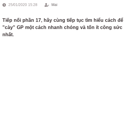
25/01/2020 15:28
Mai
Tiếp nối phần 17, hãy cùng tiếp tục tìm hiểu cách để
"cày" GP một cách nhanh chóng và tốn ít công sức
nhất.