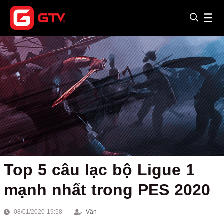
Top 5 câu lạc bộ Ligue 1
mạnh nhất trong PES 2020
08/01/2020 19:58
Vân