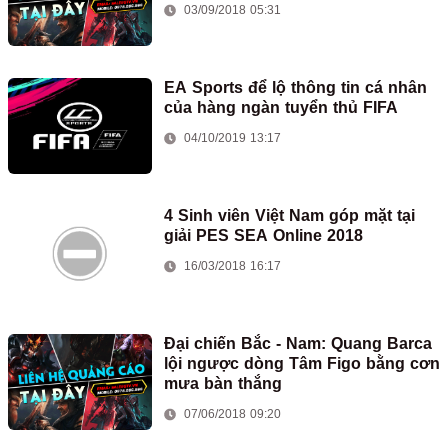
03/09/2018 05:31
EA Sports để lộ thông tin cá nhân
của hàng ngàn tuyển thủ FIFA
04/10/2019 13:17
4 Sinh viên Việt Nam góp mặt tại
giải PES SEA Online 2018
16/03/2018 16:17
Đại chiến Bắc - Nam: Quang Barca
lội ngược dòng Tâm Figo bằng cơn
mưa bàn thắng
07/06/2018 09:20