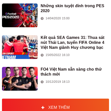
Những skin tuyệt đỉnh trong PES
2020
14/04/2020 15:00
Kết quả SEA Games 31: Thua sát
nút Thái Lan, tuyển FIFA Online 4
Việt Nam giành Huy chương bạc
15/05/2022 16:10
FO4 Việt Nam sẵn sàng cho thử
thách mới
10/12/2019 18:13
XEM THÊM