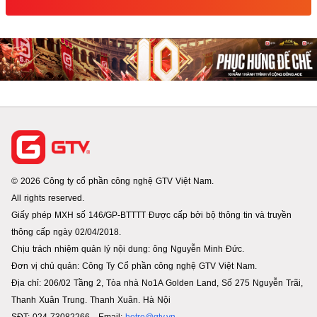
© 2026 Công ty cổ phần công nghệ GTV Việt Nam.
All rights reserved.
Giấy phép MXH số 146/GP-BTTTT Được cấp bởi bộ thông tin và truyền
thông cấp ngày 02/04/2018.
Chịu trách nhiệm quản lý nội dung: ông Nguyễn Minh Đức.
Đơn vị chủ quản: Công Ty Cổ phần công nghệ GTV Việt Nam.
Địa chỉ: 206/02 Tầng 2, Tòa nhà No1A Golden Land, Số 275 Nguyễn Trãi,
Thanh Xuân Trung. Thanh Xuân. Hà Nội