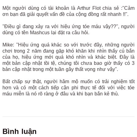
Một người dùng có tài khoản là Arthur Flot chia sẻ :''Cảm
ơn bạn đã giải quyết vấn đề của cộng đồng rất nhanh !!''.
''Điều gì đang xảy ra với hiệu ứng tóe máu vậy??'', người
dùng có tên Mashcus lại đặt ra câu hỏi.
Mike: ''Hiệu ứng quá khác so với trước đây, những người
chơi trong 2 năm đang gặp khó khăn khi nhìn thấy cú bắn
của họ, hiệu ứng mới quá khó nhìn và khác biệt. Đây là
một bản cập nhật tồi tệ, chúng tôi chưa bao giờ thấy có 3
bản cập nhật trong một tuần gây thất vọng như vậy''.
Bất chấp sự thật, người hâm mộ muốn có trải nghiệm tốt
hơn và có một cách tiếp cận phi thực tế đối với việc tóe
máu miễn là nó rõ ràng ở đâu và khi bạn bắn kẻ thù.
Bình luận