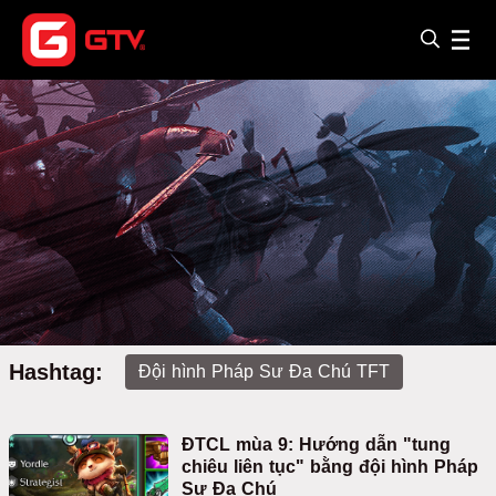
Hashtag:
Đội hình Pháp Sư Đa Chú TFT
ĐTCL mùa 9: Hướng dẫn "tung
chiêu liên tục" bằng đội hình Pháp
Sư Đa Chú