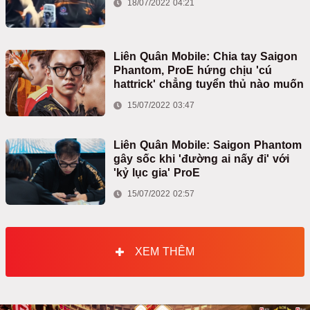
18/07/2022 04:21
Liên Quân Mobile: Chia tay Saigon
Phantom, ProE hứng chịu 'cú
hattrick' chẳng tuyển thủ nào muốn
15/07/2022 03:47
Liên Quân Mobile: Saigon Phantom
gây sốc khi 'đường ai nấy đi' với
'kỷ lục gia' ProE
15/07/2022 02:57
XEM THÊM