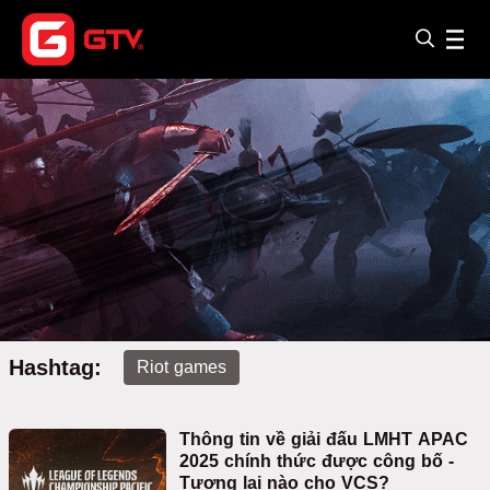
Hashtag:
Riot games
Thông tin về giải đấu LMHT APAC
2025 chính thức được công bố -
Tương lai nào cho VCS?