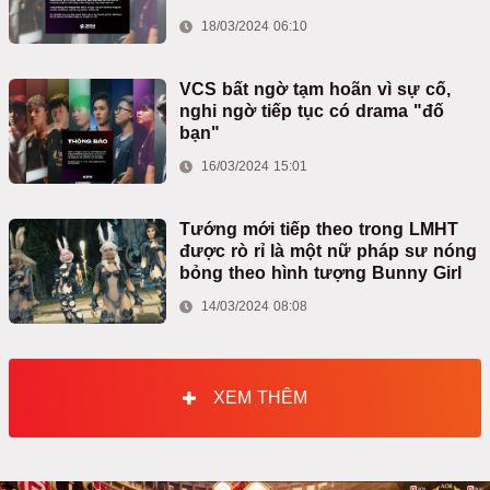
18/03/2024 06:10
VCS bất ngờ tạm hoãn vì sự cố,
nghi ngờ tiếp tục có drama "đố
bạn"
16/03/2024 15:01
Tướng mới tiếp theo trong LMHT
được rò rỉ là một nữ pháp sư nóng
bỏng theo hình tượng Bunny Girl
14/03/2024 08:08
XEM THÊM