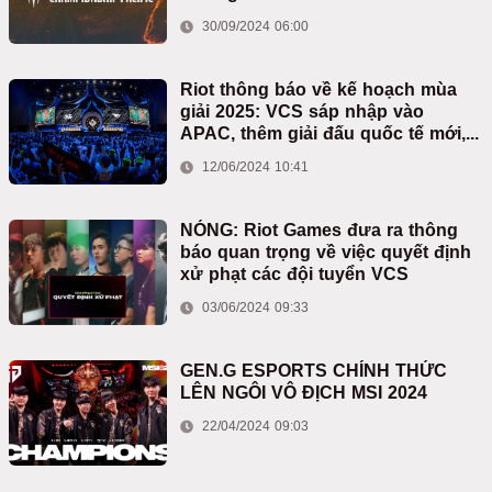
30/09/2024 06:00
Riot thông báo về kế hoạch mùa
giải 2025: VCS sáp nhập vào
APAC, thêm giải đấu quốc tế mới,...
12/06/2024 10:41
NÓNG: Riot Games đưa ra thông
báo quan trọng về việc quyết định
xử phạt các đội tuyển VCS
03/06/2024 09:33
GEN.G ESPORTS CHÍNH THỨC
LÊN NGÔI VÔ ĐỊCH MSI 2024
22/04/2024 09:03