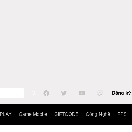
Đăng ký
PLAY
Game Mobile
GIFTCODE
Công Nghệ
FPS