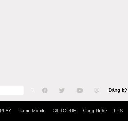
Đăng ký
PLAY
Game Mobile
GIFTCODE
Công Nghệ
FPS