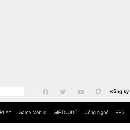
Đăng ký
PLAY
Game Mobile
GIFTCODE
Công Nghệ
FPS