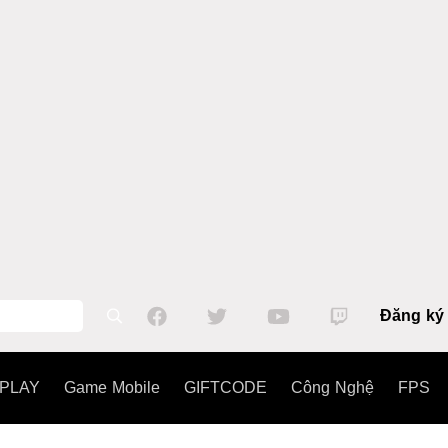
Đăng ký
PLAY
Game Mobile
GIFTCODE
Công Nghệ
FPS