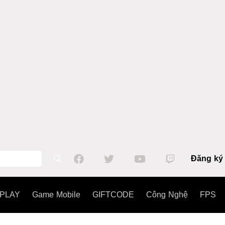
Đăng ký
PLAY
Game Mobile
GIFTCODE
Công Nghệ
FPS