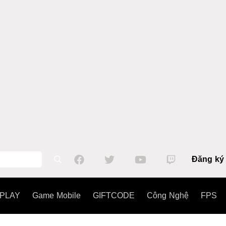
Đăng ký
PLAY
Game Mobile
GIFTCODE
Công Nghệ
FPS