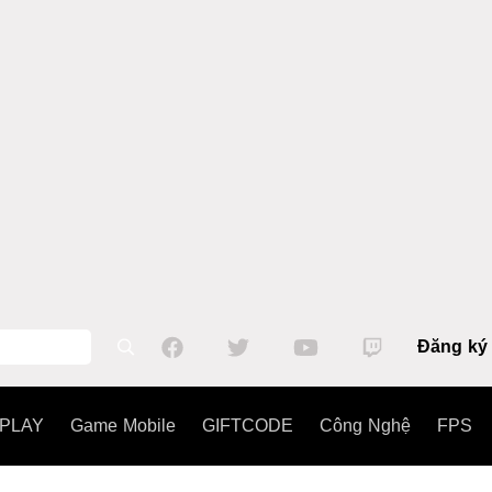
Đăng ký
PLAY
Game Mobile
GIFTCODE
Công Nghệ
FPS