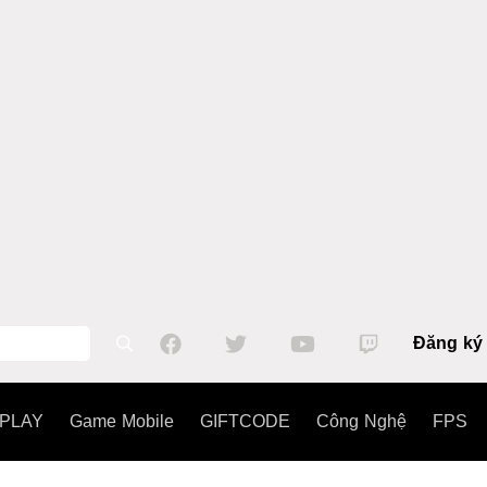
Đăng ký
PLAY
Game Mobile
GIFTCODE
Công Nghệ
FPS