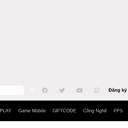
Đăng ký
PLAY
Game Mobile
GIFTCODE
Công Nghệ
FPS