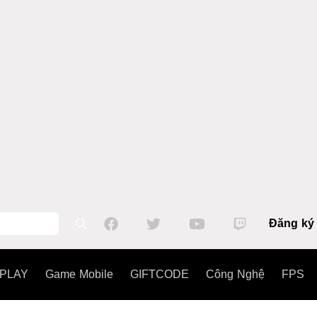
Đăng ký
PLAY
Game Mobile
GIFTCODE
Công Nghệ
FPS