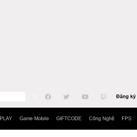
Đăng ký
PLAY
Game Mobile
GIFTCODE
Công Nghệ
FPS