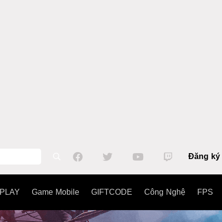
Đăng ký
PLAY
Game Mobile
GIFTCODE
Công Nghệ
FPS