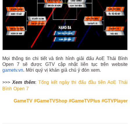
Mọi thông tin chi tiết và tình hình giải đấu AoE Thái Bình
Open 7 sẽ được GTV cập nhật liên tục trên website
gametv.vn
. Mời quý vị khán giả chú ý đón xem.
>>>
Xem thêm
:
Tổng kết ngày thi đấu đầu tiên AoE Thái
Bình Open 7
GameTV
#GameTVShop
#GameTVPlus
#GTVPlayer