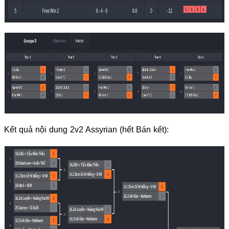
Kết quả nội dung 2v2 Assyrian (hết Bán kết):