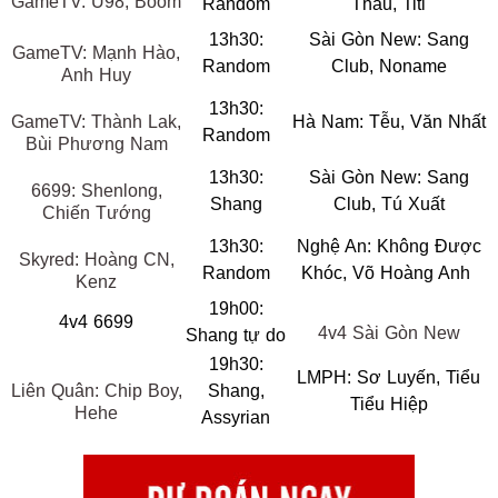
GameTV: U98, Boom
Random
Thầu, Titi
13h30:
Sài Gòn New: Sang
GameTV: Mạnh Hào,
Random
Club, Noname
Anh Huy
13h30:
GameTV: Thành Lak,
Hà Nam: Tễu, Văn Nhất
Random
Bùi Phương Nam
13h30:
Sài Gòn New: Sang
6699: Shenlong,
Shang
Club, Tú Xuất
Chiến Tướng
13h30:
Nghệ An: Không Được
Skyred: Hoàng CN,
Random
Khóc, Võ Hoàng Anh
Kenz
19h00:
4v4 6699
4v4 Sài Gòn New
Shang tự do
19h30:
LMPH: Sơ Luyến, Tiểu
Liên Quân: Chip Boy,
Shang,
Tiểu Hiệp
Hehe
Assyrian