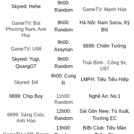
9h00:
Skyred: Hehe
GameTV: Mạnh Hào
Random
9h00:
Hà Nội: Nam Sociu, Kỳ
GameTV: Bùi
Phương Nam, Anh
Random
BN
Huy
9h00:
6699: Chiến Tướng
GameTV: U98
Assyrian
Skyred: Yugi,
9h00:
Thái Bình : Công 9x,
QuangGT
Random
U97
9h00: Cung
LMPH: Tiểu Tiểu Hiệp
Skyred: Đế
R
6699: Chip Boy
11h00:
Nghệ An: No.1
Random
12h00:
Sài Gòn New: Tú Xuất,
6699: Sáng Cola,
Random
Trường ẸC
Anh Hào
13h00:
BiBi Club: Tiểu Màn