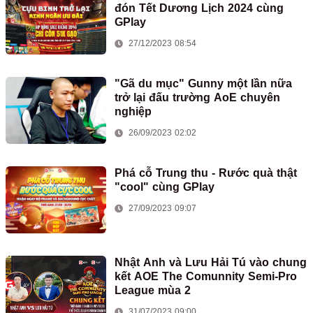
đón Tết Dương Lịch 2024 cùng
GPlay
27/12/2023 08:54
"Gã du mục" Gunny một lần nữa
trở lại đấu trường AoE chuyên
nghiệp
26/09/2023 02:02
Phá cỗ Trung thu - Rước quà thật
"cool" cùng GPlay
27/09/2023 09:07
Nhật Anh và Lưu Hải Tú vào chung
kết AOE The Comunnity Semi-Pro
League mùa 2
31/07/2023 09:00