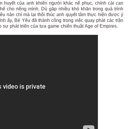
 huyết của anh khiến người khác nể phục, chính cái can
ế cho riêng mình. Dù gặp nhiều khó khăn trong quá trình
 nản chí mà lại thôi thúc anh quyết tâm thực hiện được ý
ĩnh ấy, Bé Yêu đã thành công trong việc quay phát các trận
 sự phát triển của tựa game chiến thuật Age of Empires.