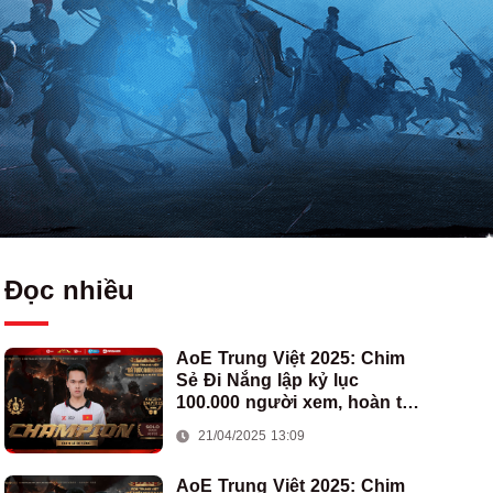
Đọc nhiều
AoE Trung Việt 2025: Chim
Sẻ Đi Nắng lập kỷ lục
100.000 người xem, hoàn tất
cú hat-trick vô địch cho AoE
21/04/2025 13:09
Việt Nam
AoE Trung Việt 2025: Chim