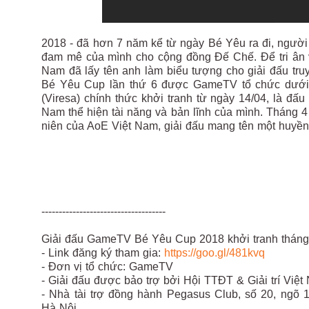
2018 - đã hơn 7 năm kể từ ngày Bé Yêu ra đi, người
đam mê của mình cho cộng đồng Đế Chế. Để tri ân 
Nam đã lấy tên anh làm biểu tượng cho giải đấu tr
Bé Yêu Cup lần thứ 6 được GameTV tổ chức dưới sự
(Viresa) chính thức khởi tranh từ ngày 14/04, là đ
Nam thể hiện tài năng và bản lĩnh của mình. Tháng 
niên của AoE Việt Nam, giải đấu mang tên một huyền
------------------------------------
Giải đấu GameTV Bé Yêu Cup 2018 khởi tranh thán
- Link đăng ký tham gia:
https://goo.gl/481kvq
- Đơn vị tổ chức: GameTV
- Giải đấu được bảo trợ bởi Hội TTĐT & Giải trí Việt
- Nhà tài trợ đồng hành Pegasus Club, số 20, ng
Hà Nội