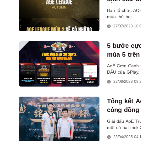
Ban tổ chức AOE
mùa thứ hai.
27/07/2023 10:
5 bước cự
mùa 5 trên
AoE Cơm Canh Cà
ĐẤU của GPlay.
22/08/2023 09:
Tổng kết A
cộng đồng
Giải đấu AoE Tr
một cú hat-tric
23/04/2025 04: