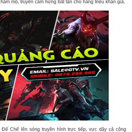
hâm mộ, truyền cảm hứng bất tận cho hàng triệu khán giả.
ế Chế lên sóng truyền hình trực tiếp, vực dậy cả cộng