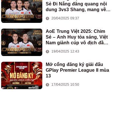
Sẻ Đi Nắng đăng quang nội
dung 3vs3 Shang, mang về
chức vô địch thứ hai cho
20/04/2025 09:37
đoàn AoE Việt Nam
AoE Trung Việt 2025: Chim
Sẻ – Anh Huy tỏa sáng, Việt
Nam giành cúp vô địch đầu
tiên ở thể thức 2vs2 Assyrian
19/04/2025 12:43
Mở cổng đăng ký giải đấu
GPlay Premier League II mùa
13
17/04/2025 10:50