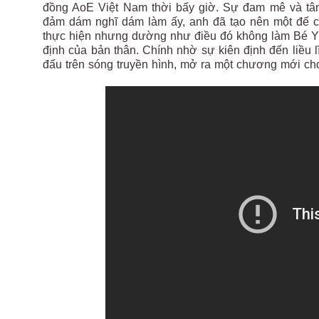
đồng AoE Việt Nam thời bấy giờ. Sự đam mê và tâm
đảm dám nghĩ dám làm ấy, anh đã tạo nên một đế ch
thực hiện nhưng dường như điều đó không làm Bé Yêu
định của bản thân. Chính nhờ sự kiên định đến liều l
đấu trên sóng truyền hình, mở ra một chương mới cho