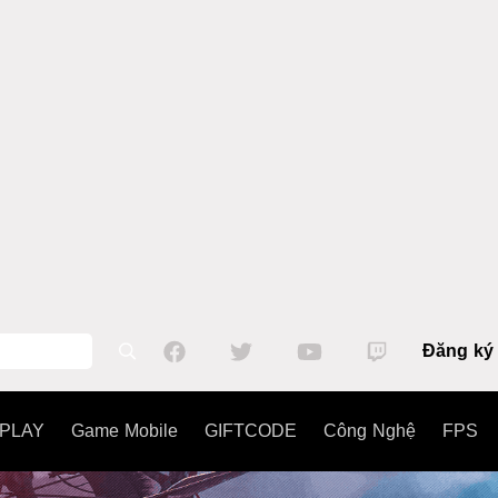
Đăng ký
PLAY
Game Mobile
GIFTCODE
Công Nghệ
FPS