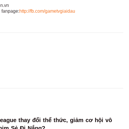
en.vn
 fanpage:
http://fb.com/gametvgiaidau
eague thay đổi thể thức, giảm cơ hội vô
him Sẻ Đi Nắng?