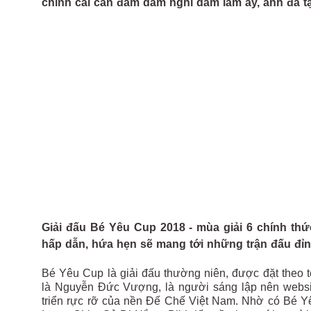
chính cái can đảm dám nghĩ dám làm ấy, anh đã t
Giải đấu Bé Yêu Cup 2018 - mùa giải 6 chính thứ
hấp dẫn, hứa hẹn sẽ mang tới những trận đấu đỉ
Bé Yêu Cup là giải đấu thường niên, được đặt theo 
là Nguyễn Đức Vượng, là người sáng lập nên websi
triển rực rỡ của nền Đế Chế Việt Nam. Nhờ có Bé Y